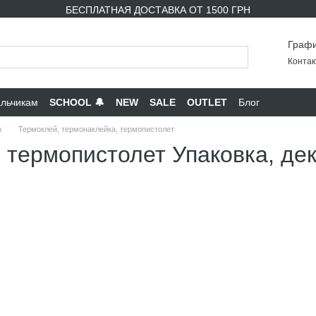
БЕСПЛАТНАЯ ДОСТАВКА ОТ 1500 ГРН
Графи
Контак
льчикам
SCHOOL 🔔
NEW
SALE
OUTLET
Блог
р
Термоклей, термонаклейка, термопистолет
 термопистолет Упаковка, де