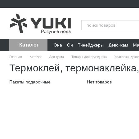
Перейти к основному контенту
Каталог
Она
Он
Тинейджеры
Девочкам
Ма
Главная
Каталог
Для дома
Товары для праздника
Упаковка, деко
Термоклей, термонаклейка,
Пакеты подарочные
Нет товаров