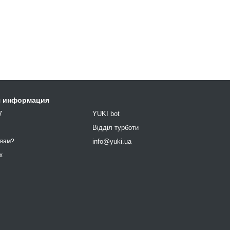
я информация
7
YUKI bot
9
Відділ турботи
info@yuki.ua
 вам?
х