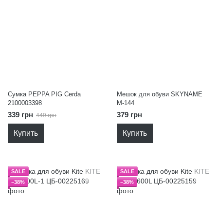
Сумка PEPPA PIG Cerda
Мешок для обуви SKYNAME
2100003398
M-144
339 грн
379 грн
449 грн
Купить
Купить
SALE
SALE
−38%
−38%