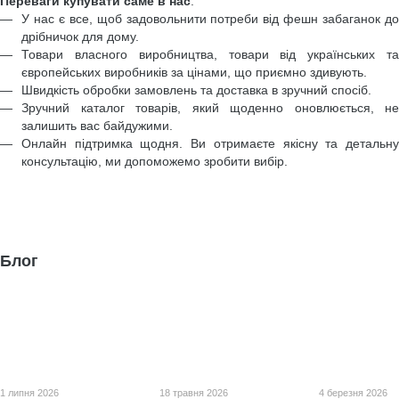
Переваги купувати саме в нас
:
У нас є все, щоб задовольнити потреби від фешн забаганок до
дрібничок для дому.
Товари власного виробництва, товари від українських та
європейських виробників за цінами, що приємно здивують.
Швидкість обробки замовлень та доставка в зручний спосіб.
Зручний каталог товарів, який щоденно оновлюється, не
залишить вас байдужими.
Онлайн підтримка щодня. Ви отримаєте якісну та детальну
консультацію, ми допоможемо зробити вибір.
Блог
1 липня 2026
18 травня 2026
4 березня 2026