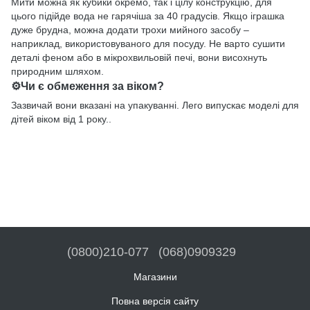
Мити можна як кубики окремо, так і цілу конструкцію, для
цього підійде вода не гарячіша за 40 градусів. Якщо іграшка
дуже брудна, можна додати трохи мийного засобу –
наприклад, використовуваного для посуду. Не варто сушити
деталі феном або в мікрохвильовій печі, вони висохнуть
природним шляхом.
⚙️Чи є обмеження за віком?
Зазвичай вони вказані на упакуванні. Лего випускає моделі для
дітей віком від 1 року..
(0800)210-077
(068)0909329
Магазини
Повна версія сайту