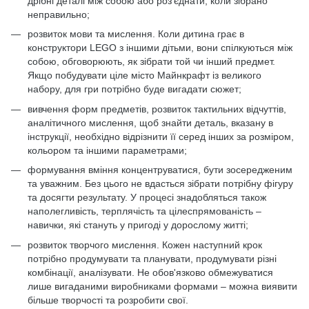
дрібні деталі між собою або роз'єднати, коли зібрано
неправильно;
розвиток мови та мислення. Коли дитина грає в
конструктори LEGO з іншими дітьми, вони спілкуються між
собою, обговорюють, як зібрати той чи інший предмет.
Якщо побудувати ціле місто Майнкрафт із великого
набору, для гри потрібно буде вигадати сюжет;
вивчення форм предметів, розвиток тактильних відчуттів,
аналітичного мислення, щоб знайти деталь, вказану в
інструкції, необхідно відрізнити її серед інших за розміром,
кольором та іншими параметрами;
формування вміння концентруватися, бути зосередженим
та уважним. Без цього не вдасться зібрати потрібну фігуру
та досягти результату. У процесі знадобляться також
наполегливість, терплячість та цілеспрямованість –
навички, які стануть у пригоді у дорослому житті;
розвиток творчого мислення. Кожен наступний крок
потрібно продумувати та планувати, продумувати різні
комбінації, аналізувати. Не обов'язково обмежуватися
лише вигаданими виробниками формами – можна виявити
більше творчості та розробити свої.