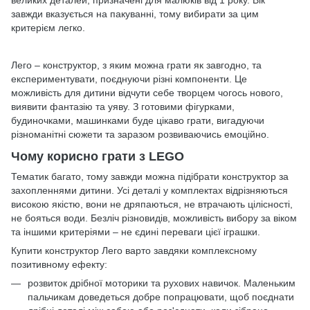
великих деталей, призначені для малюків від 1 року. Вік
завжди вказується на пакуванні, тому вибирати за цим
критерієм легко.
Лего – конструктор, з яким можна грати як завгодно, та
експериментувати, поєднуючи різні компоненти. Це
можливість для дитини відчути себе творцем чогось нового,
виявити фантазію та уяву. З готовими фігурками,
будиночками, машинками буде цікаво грати, вигадуючи
різноманітні сюжети та заразом розвиваючись емоційно.
Чому корисно грати з LEGO
Тематик багато, тому завжди можна підібрати конструктор за
захопленнями дитини. Усі деталі у комплектах відрізняються
високою якістю, вони не дряпаються, не втрачають цілісності,
не бояться води. Безліч різновидів, можливість вибору за віком
та іншими критеріями – не єдині переваги цієї іграшки.
Купити конструктор Лего варто завдяки комплексному
позитивному ефекту:
розвиток дрібної моторики та рухових навичок. Маленьким
пальчикам доведеться добре попрацювати, щоб поєднати