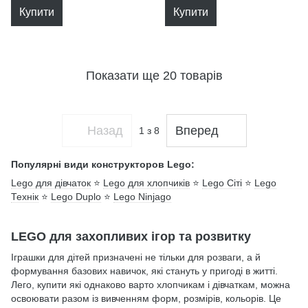
Купити
Купити
Показати ще 20 товарів
Назад
Вперед
1
з 8
Популярні види конструкторов Lego:
Lego для дівчаток
⭐
Lego для хлопчиків
⭐
Lego Сіті
⭐
Lego
Технік
⭐
Lego Duplo
⭐
Lego Ninjago
LEGO для захопливих ігор та розвитку
Іграшки для дітей призначені не тільки для розваги, а й
формування базових навичок, які стануть у пригоді в житті.
Лего, купити які однаково варто хлопчикам і дівчаткам, можна
освоювати разом із вивченням форм, розмірів, кольорів. Це