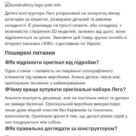
Дитячі конструктори Лего розраховані на конкретну вікову
категорію за кількістю, розмірами деталей та рівнями
складності. Є різновиди на прості сюжети, або складніші, з
можливістю створення 3D моделей, залежно від цього, вони
відрізняються за ціною. Замовити цей товар зручно онлайн в
інтернет-магазині «ЮКІ» з доставкою по Україні.
Поширені питання
⚙️Як відрізнити оригінал від підробки?
Одна з ознак – наявність на пакуванні голографічного
елемента під назвою виробника. Кожна деталь також має
оригінальне тиснення з найменуванням.
⚙️Чому краще купувати оригінальні набори Лего?
Аналоги коштують дешевше, але не настільки якісні та далеко
не завжди безпечні. Оригінальний виробник використовує
лише дуже міцний пластик без барвників та токсичних
компонентів. Оригінали зручні й тим, що деталі різних серій у
них поєднуються між собою.
⚙️Як правильно доглядати за конструктором?