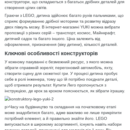
конструктори, що складаються з багатьох дрібних деталей для
створення цілих світів.
Граючи з LEGO, дитина здійснює багато рухів пальчиками, що
сприяє формуванню дрібної моторики та розвитку відразу
двох півкуль мозку. В інтернет-магазині YUKI можна вибрати
пропозиції з різних серій – транспорт, космос, Майнкрафт,
дитячий садок та багато іншого. Ціна залежить від
оформлення, призначення (віку дитини), кількості деталей.
Ключові особливості конструкторів
У кожному пакуванні є безмежний ресурс, з якого можна
зібрати справжній зореліт, перегоновий автомобіль, яхту,
створити сцену для сюжетної гри. У процесі дитина пробує
себе в ролі інженера, тому що їй потрібно поєднати деталі,
щоб отримати результат. Купити Лего пропонується з
інструкцією, де крок за кроком пояснюється, як зібрати іграшку.
p>Часу на будівництво та складання на початковому етапі
може знадобитися багато, адже важливо не лише прикріпити
потрібний елемент, а й правильно знайти його. LEGO
випускається в широкому асортименті, існують навіть набори