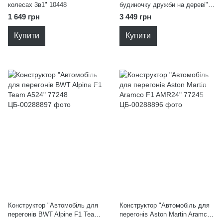
колесах 3в1" 10448
будиночку дружби на дереві"
42652
1 649 грн
3 449 грн
Купити
Купити
Конструктор "Автомобіль для
Конструктор "Автомобіль для
перегонів BWT Alpine F1 Team
перегонів Aston Martin Aramco