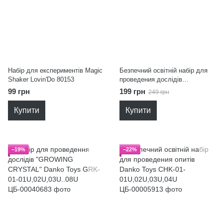
Набір для експериментів Magic
Безпечний освітній набір для
Shaker Lovin'Do 80153
проведения дослідів
"CHEMISTRY KIDS" Danko
99 грн
199 грн
249 грн
Toys CHK-02-01U,02U,03U,04U
Купити
Купити
−19%
−22%