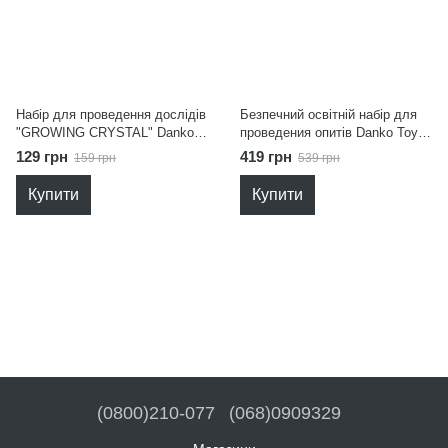
Набір для проведення дослідів
Безпечний освітній набір для
"GROWING CRYSTAL" Danko
проведения опитів Danko Toys
Toys GRK-01-01U,02U,03U..08U
CHK-01-01U,02U,03U,04U
129 грн
419 грн
159 грн
539 грн
Купити
Купити
(0800)210-077
(068)0909329