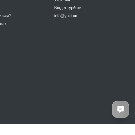
9
Відділ турботи
info@yuki.ua
и вам?
ежах