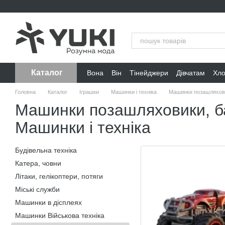
Перейти до основного контенту
Каталог
Вона
Він
Тінейджери
Дівчатам
Хл
Головна
Каталог
Іграшки
Машинки і техніка
Машинки позашляховик
Машинки позашляховики, ба
Машинки і техніка
Будівельна техніка
Катера, човни
Літаки, гелікоптери, потяги
Міські служби
Машинки в дісплеях
Машинки Військова техніка