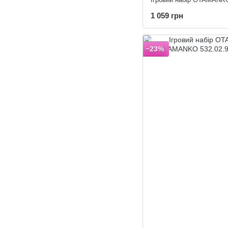
1 059 грн
−23%