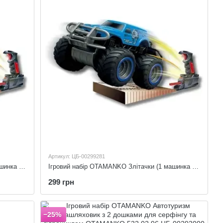
Артикул: ЦБ-00299281
Ігровий набір OTAMANKO Злітачки (1 машинка и 1 катапульта) OTAMANKO 532.03.92
Ігровий набір OTAMANKO Злітачки (1 машинка і 1 катапульта) OTAMANKO 532.03.91
299 грн
−25%