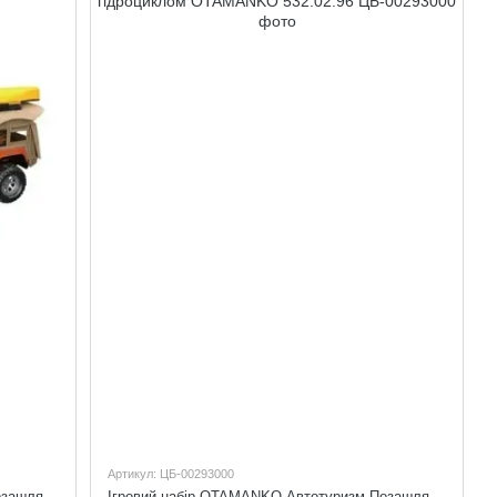
Артикул: ЦБ-00293000
Ігровий набір OTAMANKO Автотуризм Позашляховик з каное та баггі OTAMANKO 532.02.98
Ігровий набір OTAMANKO Автотуризм Позашляховик з 2 дошками для серфінгу та гідроциклом OTAMANKO 532.02.96