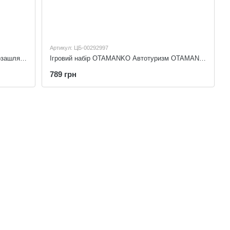
Артикул: ЦБ-00292997
Ігровий набір OTAMANKO Автотуризм Позашляховик з дошкою для серфінгу, велосипедом та собакою OTAMANKO 532.02.97
Ігровий набір OTAMANKO Автотуризм OTAMANKO 532.02.93
789 грн