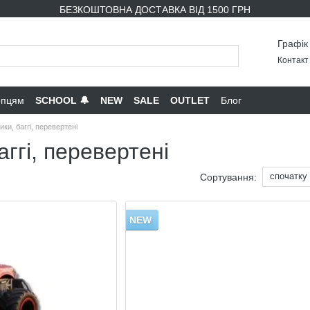
БЕЗКОШТОВНА ДОСТАВКА ВІД 1500 ГРН
Графік
Контакт 
опцям
SCHOOL 🔔
NEW
SALE
OUTLET
Блог
и, баггі, перевертені
ггі, перевертені
спочатку
Сортування:
NEW