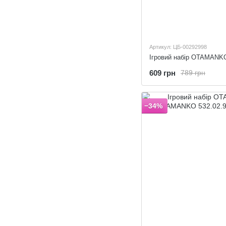
Артикул: ЦБ-00292998
609 грн
789 грн
−34%