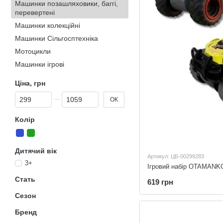
Машинки позашляховики, баггі,
перевертені
Машинки колекційні
Машинки Сільгосптехніка
Мотоцикли
Машинки ігрові
Ціна, грн
Від Ціна, грн
До Ціна, грн
ОК
Колір
Дитячий вік
Артикул: ЦБ-00299283
3+
Стать
619 грн
Сезон
Бренд