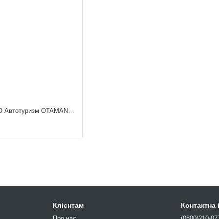
Ігровий набір OTAMANKO Автотуризм OTAMANKO 532.02.92
Клієнтам
Контактна
Про нас
(0800)210-07