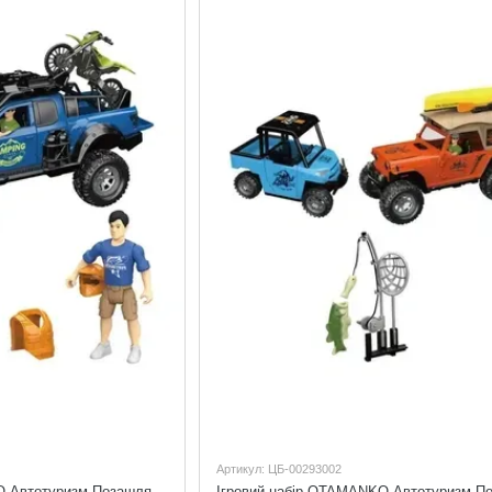
Артикул: ЦБ-00293002
Ігровий набір OTAMANKO Автотуризм Позашляховик з квадроциклом та мотоциклом OTAMANKO 532.02.95