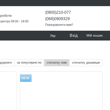
(0800)210-077
 роботи:
(068)0909329
центру 09:00 - 18:00
Передзвонити вам?
Вхід
Мій кошик
Укр
 дорожчі
за популярністю
спочатку нові
спочатку дешевше
NEW