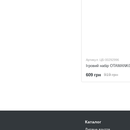
Артикул: ЦБ-00292996
609 грн
919 грн
Каталог
Дитяче взуття