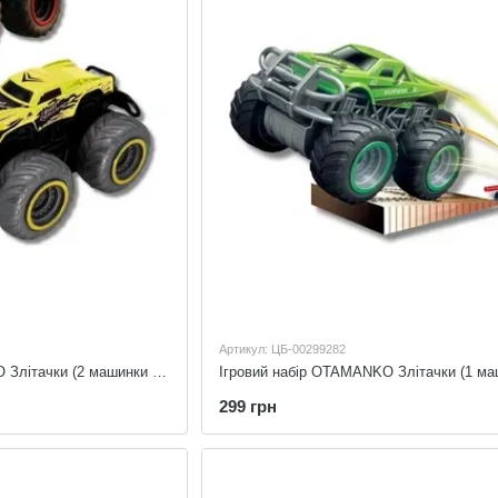
Артикул: ЦБ-00299282
Ігровий набір OTAMANKO Злітачки (2 машинки та 2 катапульти) OTAMANKO 532.03.93
299 грн