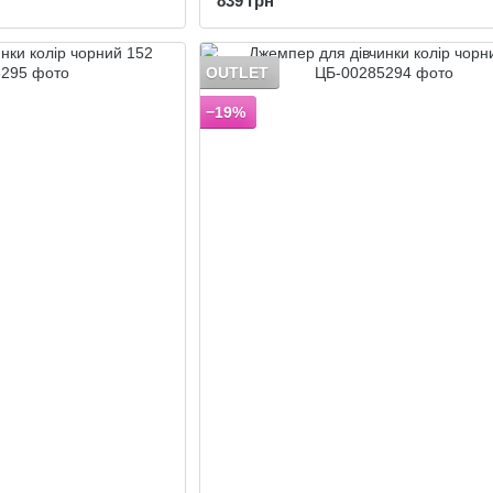
839 грн
OUTLET
−19%