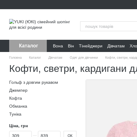
Перейти до основного контенту
Каталог
Вона
Він
Тінейджери
Дівчатам
Хл
Головна
Каталог
Дівчатам
Одяг для дівчинки
Кофти, светри, кард
Кофти, светри, кардигани д
Гольф з довгим рукавом
Джемпер
Кофта
Обманка
Туніка
Ціна, грн
Від Ціна, грн
До Ціна, грн
ОК