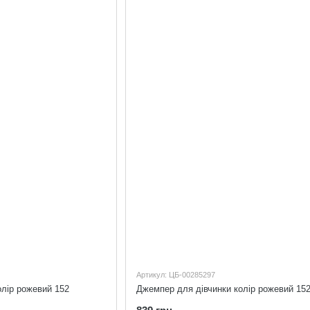
Артикул: ЦБ-00285297
олір рожевий 152
Джемпер для дівчинки колір рожевий 15