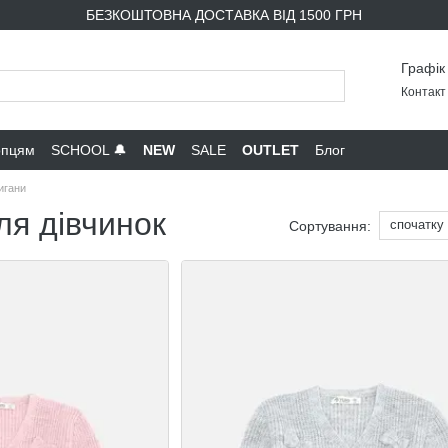
БЕЗКОШТОВНА ДОСТАВКА ВІД 1500 ГРН
Графік
Контакт 
опцям
SCHOOL 🔔
NEW
SALE
OUTLET
Блог
игани
ля дівчинок
спочатку
Сортування: