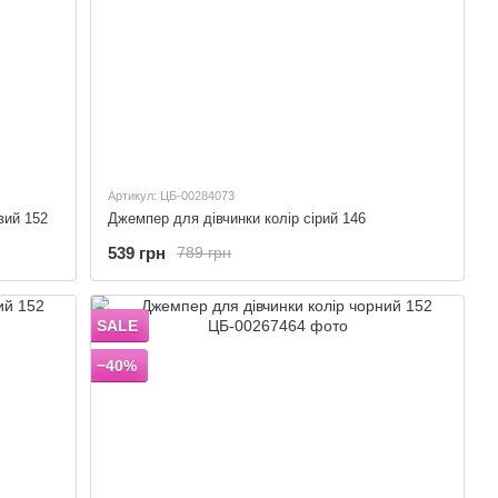
Артикул: ЦБ-00284073
вий 152
Джемпер для дівчинки колір сірий 146
539 грн
789 грн
SALE
−40%