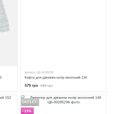
Артикул: ЦБ-00285292
0
Кофта для дівчинки колір молочний 134
579 грн
689 грн
OUTLET
−19%