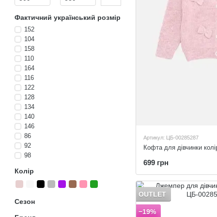
Фактичний український розмір
152
104
158
110
164
116
122
128
134
140
146
86
Артикул: ЦБ-00285287
92
Кофта для дівчинки колі
98
699 грн
Колір
OUTLET
Сезон
−19%