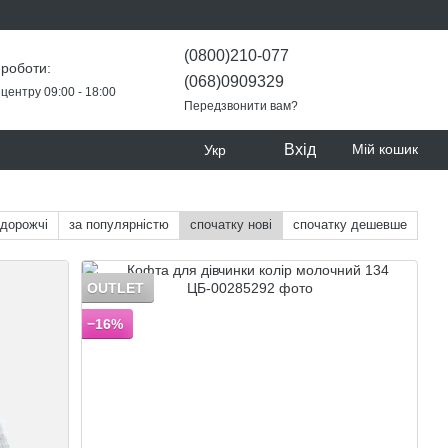
(0800)210-077
 роботи:
(068)0909329
центру 09:00 - 18:00
Передзвонити вам?
Вхід
Мій кошик
Укр
 дорожчі
за популярністю
спочатку нові
спочатку дешевше
OUTLET
−16%