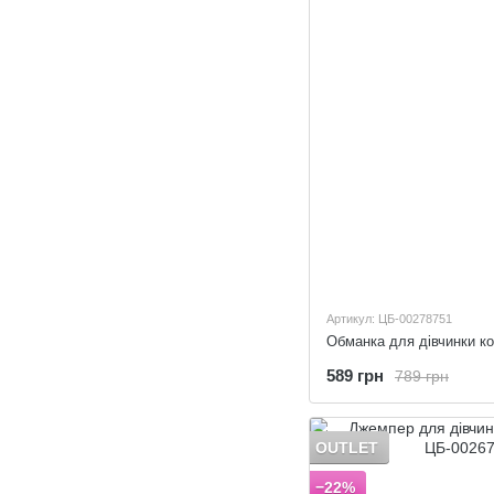
Артикул: ЦБ-00278751
Обманка для дівчинки ко
589 грн
789 грн
OUTLET
−22%