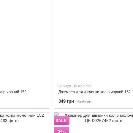
Артикул: ЦБ-00267460
лір чорний 152
Джемпер для дівчинки колір чорний 152
349 грн
729 грн
SALE
−34%