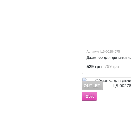
Артикул: ЦБ-00284075
Джемпер для дівчинки ко
529 грн
799 грн
OUTLET
−25%