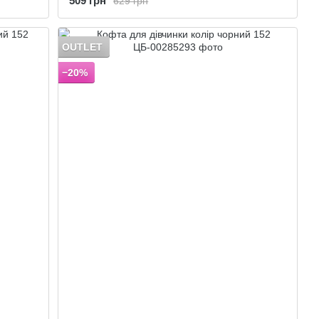
509 грн
629 грн
OUTLET
−20%