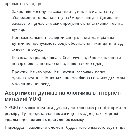
предмет взуття, це:
Захист від холоду: висока якість утеплювача гарантує
збереження тепла навіть у найморозніші дні. Дитина не
замерзне під час зимових прогулянок чи активних ігор на
вулиці.
Непромокальність: завдяки спеціальним матеріалам
дутики не пропускають воду, оберігаючи ніжки дитини від
сльоти та бруду.
Безпека: міцна підошва забезпечує надійне зчеплення з
поверхнею, запобігаючи падінню на ожеледиці.
Практичність та зручність: дутики зазвичай легко
одягаються та знімаються, що особливо важливо для мам
маленьких непосид.
Асортимент дутиків на хлопчика в інтернет-
магазині YUKI
У YUKI ви можете купити дутики для хлопчика різної форми та
розміру. Тут представлені як завищені моделі, так і короткі
ідеальні для активних прогулянок взимку.
Підкладка – важливий елемент будь-якого зимового взуття для