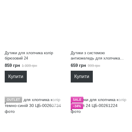
Дутики для хлопчика колір
Дутики з системою
бірюзовий 24
антиожеледь для хлопчика
колір чорний 23
859 грн
659 грн
1 309 грн
999 грн
Купити
Купити
OUTLET
SALE
−34%