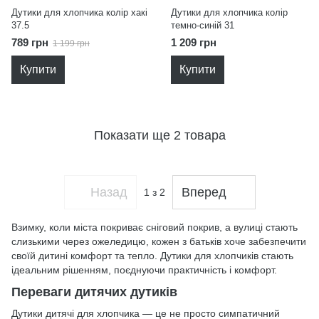
Дутики для хлопчика колір хакі
Дутики для хлопчика колір
37.5
темно-синій 31
789 грн
1 209 грн
1 199 грн
Купити
Купити
Показати ще 2 товара
Назад
Вперед
1
з 2
Взимку, коли міста покриває сніговий покрив, а вулиці стають
слизькими через ожеледицю, кожен з батьків хоче забезпечити
своїй дитині комфорт та тепло. Дутики для хлопчиків стають
ідеальним рішенням, поєднуючи практичність і комфорт.
Переваги дитячих дутиків
Дутики дитячі для хлопчика — це не просто симпатичний