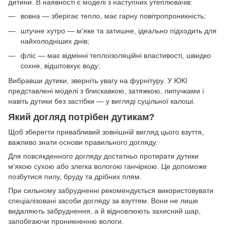
дитини. В наявності є моделі з наступних утеплювачів:
вовна — зберігає тепло, має гарну повітропроникність;
штучне хутро — м'яке та затишне, ідеально підходить для
найхолодніших днів;
фліс — має відмінні теплоізоляційні властивості, швидко
сохне, відштовхує воду;
Вибравши дутики, зверніть увагу на фурнітуру. У ЮКІ
представлені моделі з блискавкою, затяжкою, липучками і
навіть дутики без застібки — у вигляді суцільної калоші.
Який догляд потрібен дутикам?
Щоб зберегти привабливий зовнішній вигляд цього взуття,
важливо знати основи правильного догляду.
Для повсякденного догляду достатньо протирати дутики
м'якою сухою або злегка вологою ганчіркою. Це допоможе
позбутися пилу, бруду та дрібних плям.
При сильному забрудненні рекомендується використовувати
спеціалізовані засоби догляду за взуттям. Вони не лише
видаляють забруднення, а й відновлюють захисний шар,
запобігаючи проникненню вологи.