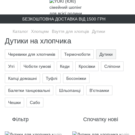
БЕЗКОШТОВНА ДОСТАВКА ВІД 1500 ГРН
Каталог
Хлопцям
Взуття для хлопців
Дутики
Дутики на хлопчика
Черевики для хлопчиків
Термочоботи
Дутики
Уггі
Чоботи гумові
Кеди
Кросівки
Сліпони
Капці домашні
Туфлі
Босоніжки
Балетки танцювальні
Шльопанці
В'єтнамки
Чешки
Сабо
Фільтр
Спочатку нові