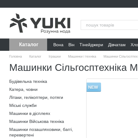
Перейти до основного контенту
Каталог
Вона
Він
Тінейджери
Дівчатам
Хл
Головна
Каталог
Іграшки
Машинки і техніка
Машинки Сільгосптех
Машинки Сільгосптехніка М
Будівельна техніка
NEW
Катера, човни
Літаки, гелікоптери, потяги
Міські служби
Машинки в дісплеях
Машинки Військова техніка
Машинки позашляховики, баггі,
перевертені