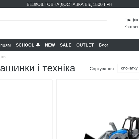
БЕЗКОШТОВНА ДОСТАВКА ВІД 1500 ГРН
Графік
Контакт 
опцям
SCHOOL 🔔
NEW
SALE
OUTLET
Блог
ніка
ашинки і техніка
спочатку
Сортування: