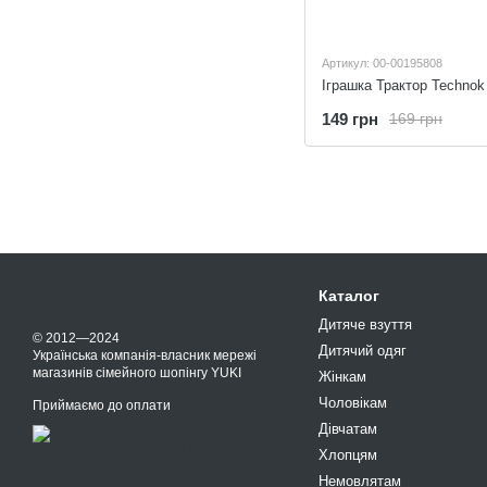
Артикул: 00-00195808
Іграшка Трактор Technok
149 грн
169 грн
Каталог
Дитяче взуття
© 2012—2024
Дитячий одяг
Українська компанія-власник мережі
магазинів сімейного шопінгу YUKI
Жінкам
Чоловікам
Приймаємо до оплати
Дівчатам
Хлопцям
Немовлятам