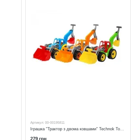
Артикул: 00-00195811
Іграшка "Трактор з двома ковшами" Technok Toys 3671
279 грн