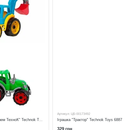
Артикул: ЦБ-00173492
Іграшка - "Трактор з ковшем ТехноК" Technok Toys 3435
Іграшка "Трактор" Technok Toys 6887
329 грн