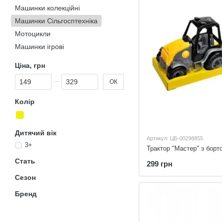
Машинки колекційні
Машинки Сільгосптехніка
Мотоцикли
Машинки ігрові
Ціна, грн
Від Ціна, грн
До Ціна, грн
ОК
Колір
Дитячий вік
Артикул: ЦБ-00298855
3+
Стать
299 грн
Сезон
Бренд