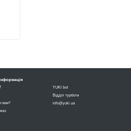
 інформація
7
YUKI bot
9
Відділ турботи
info@yuki.ua
и вам?
ежах