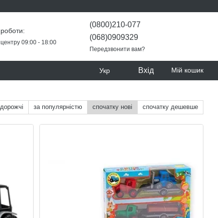
(0800)210-077
 роботи:
(068)0909329
центру 09:00 - 18:00
Передзвонити вам?
Вхід
Мій кошик
Укр
 дорожчі
за популярністю
спочатку нові
спочатку дешевше