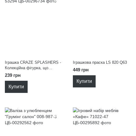
Іграшка CRAZE SPLASHERS -
Іграшкова праска LS 820 Q63
Колекційна фігурка, що
449 грн
прискає водою 53294
239 грн
Купити
Купити