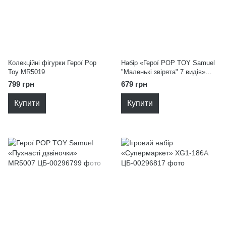
Колекційні фігурки Герої Pop
Набір «Герої POP TOY Samuel
Toy MR5019
"Маленькі звірята" 7 видів»
MR5013
799 грн
679 грн
Купити
Купити