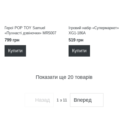
Герої POP TOY Samuel
Ігровий набір «Супермаркет»
«Пухнасті дзвіночки» MR5007
XG1-186A
799 грн
519 грн
Купити
Купити
Показати ще 20 товарів
Назад
Вперед
1
з 11