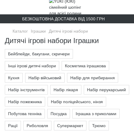
БЕЗКОШТОВНА ДОСТАВКА ВІД 1500 ГРН
Каталог
Іграшки
Дитячі ігрові набори
Дитячі ігрові набори Іграшки
Бейблейди, бакугани, скричери
Інші ігрові дитячі набори
Косметика іграшкова
Кухня
Набір військовий
Набір для прибирання
Набір інструментів
Набір лікаря
Набір перукарський
Набір пожежника
Набір поліцейського, нінзя
Побутова техніка
Посудка
Іграшка з приколами
Рації
Риболовля
Супермаркет
Трюмо