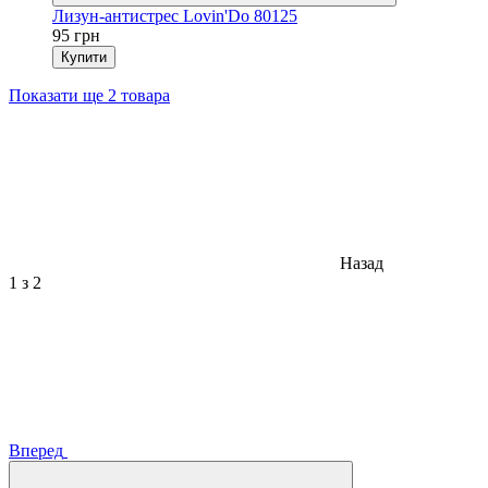
Лизун-антистрес Lovin'Do 80125
95 грн
Купити
Показати ще 2 товара
Назад
1
з 2
Вперед