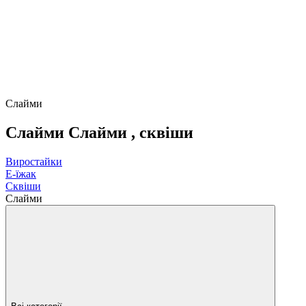
Слайми
Слайми Слайми , сквіши
Виростайки
Е-їжак
Сквіши
Слайми