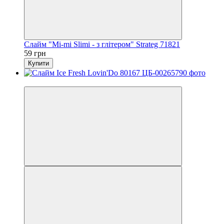
Слайм "Mi-mi Slimi - з глітером" Strateg 71821
59 грн
Купити
−25%