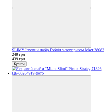
SLIMY Ігровий набір Гоблін з сюрпризом Joker 38082
249 грн
439 грн
Купити