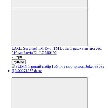
L.O.L. Surprise! TM Куля ТМ Lovin Іграшка-антистрес,
210 мл Lovin'Do LOL80192
75 грн
Купити
−43%