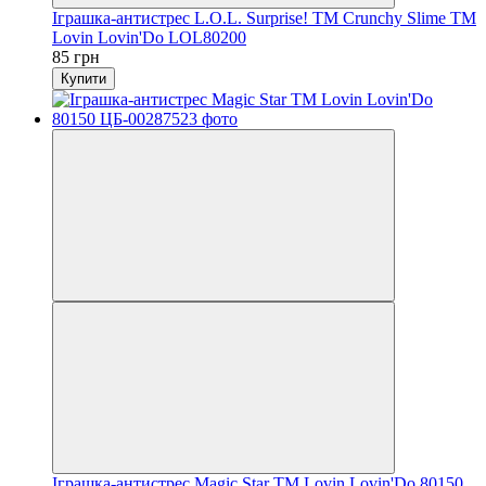
Іграшка-антистрес L.O.L. Surprise! TM Crunchy Slime ТМ
Lovin Lovin'Do LOL80200
85 грн
Купити
Іграшка-антистрес Magic Star ТМ Lovin Lovin'Do 80150