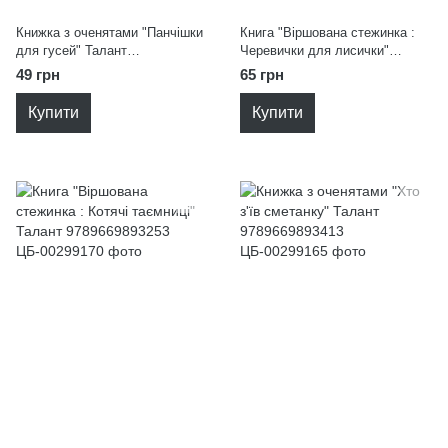
Книжка з оченятами "Панчішки
Книга "Віршована стежинка :
для гусей" Талант
Черевички для лисички"
9789669893482
Талант 9789669893277
49 грн
65 грн
Купити
Купити