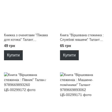
Книжка з оченятами "Піжама
Книга "Віршована стежинка :
для котика" Талант
Службові машини" Талант
9789669893406
9789669893055
49 грн
65 грн
Купити
Купити