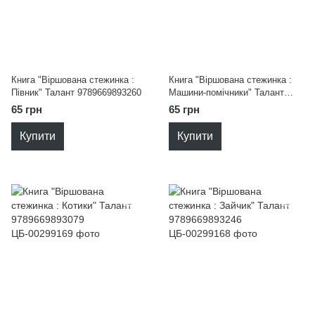
Книга "Віршована стежинка :
Книга "Віршована стежинка :
Півник" Талант 9789669893260
Машини-помічники" Талант
9789669893062
65 грн
65 грн
Купити
Купити