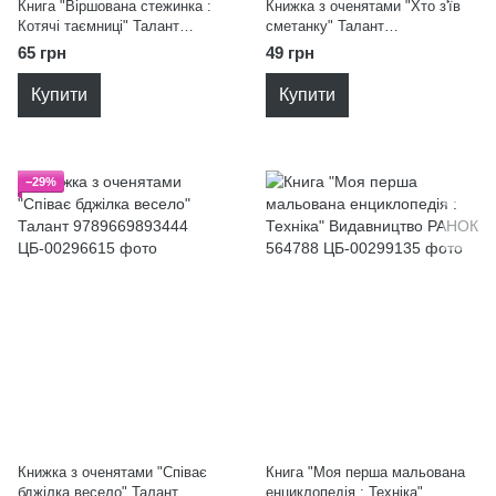
Книга "Віршована стежинка :
Книжка з оченятами "Хто з'їв
Котячі таємниці" Талант
сметанку" Талант
9789669893253
9789669893413
65 грн
49 грн
Купити
Купити
−29%
Книжка з оченятами "Співає
Книга "Моя перша мальована
бджілка весело" Талант
енциклопедія : Техніка"