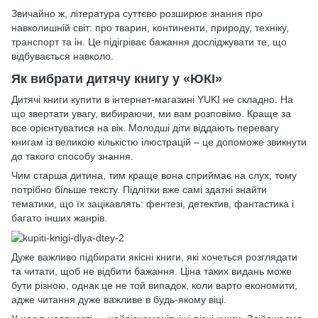
Звичайно ж, література суттєво розширює знання про
навколишній світ: про тварин, континенти, природу, техніку,
транспорт та ін. Це підігріває бажання досліджувати те, що
відбувається навколо.
Як вибрати дитячу книгу у «ЮКІ»
Дитячі книги купити в інтернет-магазині YUKI не складно. На
що звертати увагу, вибираючи, ми вам розповімо. Краще за
все орієнтуватися на вік. Молодші діти віддають перевагу
книгам із великою кількістю ілюстрацій – це допоможе звикнути
до такого способу знання.
Чим старша дитина, тим краще вона сприймає на слух, тому
потрібно більше тексту. Підлітки вже самі здатні знайти
тематики, що їх зацікавлять: фентезі, детектив, фантастика і
багато інших жанрів.
Дуже важливо підбирати якісні книги, які хочеться розглядати
та читати, щоб не відбити бажання. Ціна таких видань може
бути різною, однак це не той випадок, коли варто економити,
адже читання дуже важливе в будь-якому віці.