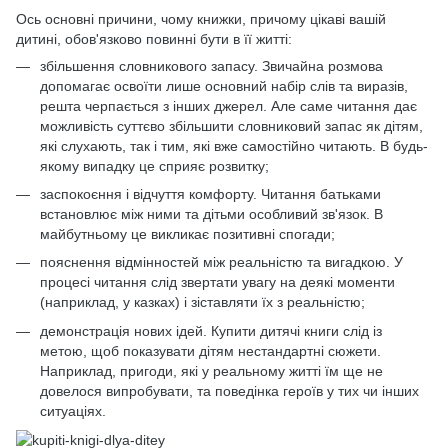
Ось основні причини, чому книжки, причому цікаві вашій
дитині, обов'язково повинні бути в її житті:
збільшення словникового запасу. Звичайна розмова
допомагає освоїти лише основний набір слів та виразів,
решта черпається з інших джерел. Але саме читання дає
можливість суттєво збільшити словниковий запас як дітям,
які слухають, так і тим, які вже самостійно читають. В будь-
якому випадку це сприяє розвитку;
заспокоєння і відчуття комфорту. Читання батьками
встановлює між ними та дітьми особливий зв'язок. В
майбутньому це викликає позитивні спогади;
пояснення відмінностей між реальністю та вигадкою. У
процесі читання слід звертати увагу на деякі моменти
(наприклад, у казках) і зіставляти їх з реальністю;
демонстрація нових ідей. Купити дитячі книги слід із
метою, щоб показувати дітям нестандартні сюжети.
Наприклад, пригоди, які у реальному житті їм ще не
довелося випробувати, та поведінка героїв у тих чи інших
ситуаціях.