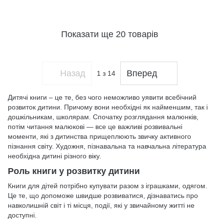
Показати ще 20 товарів
Назад
Вперед
1
з 14
Дитячі книги – це те, без чого неможливо уявити всебічний
розвиток дитини. Причому вони необхідні як найменшим, так і
дошкільникам, школярам. Спочатку розглядання малюнків,
потім читання малюкові — все це важливі розвивальні
моменти, які з дитинства прищеплюють звичку активного
пізнання світу. Художня, пізнавальна та навчальна література
необхідна дитині різного віку.
Роль книги у розвитку дитини
Книги для дітей потрібно купувати разом з іграшками, одягом.
Це те, що допоможе швидше розвиватися, дізнаватись про
навколишній світ і ті місця, події, які у звичайному житті не
доступні.