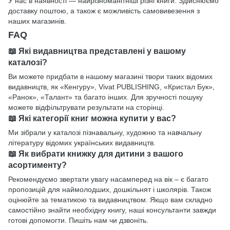
У нас в наявності — найрізноманітніші різні книги. Здійснюємо
доставку поштою, а також є можливість самовивезення з
наших магазинів.
FAQ
📖 Які видавництва представлені у вашому
каталозі?
Ви можете придбати в нашому магазині твори таких відомих
видавництв, як «Кенгуру», Vivat PUBLISHING, «Кристал Бук»,
«Ранок», «Талант» та багато інших. Для зручності пошуку
можете відфільтрувати результати на сторінці.
📖 Які категорії книг можна купити у вас?
Ми зібрали у каталозі пізнавальну, художню та навчальну
літературу відомих українських видавництв.
📖 Як вибрати книжку для дитини з вашого
асортименту?
Рекомендуємо звертати увагу насамперед на вік – є багато
пропозицій для наймолодших, дошкільнят і школярів. Також
оцінюйте за тематикою та видавництвом. Якщо вам складно
самостійно знайти необхідну книгу, наші консультанти завжди
готові допомогти. Пишіть нам чи дзвоніть.