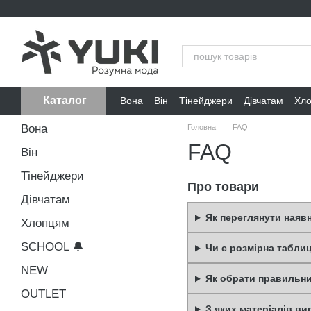
Перейти до основного контенту
Каталог
Вона
Він
Тінейджери
Дівчатам
Хл
Вона
Головна
FAQ
FAQ
Він
Тінейджери
Про товари
Дівчатам
Як переглянути наяв
Хлопцям
SCHOOL 🔔
Чи є розмірна табли
NEW
Як обрати правильни
OUTLET
З яких матеріалів в