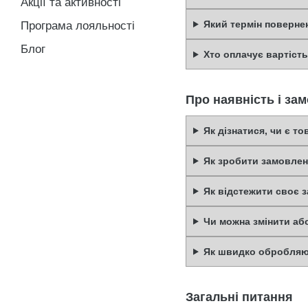
Акції та активності
Який термін поверне
Програма лояльності
Блог
Хто оплачує вартіст
Про наявність і за
Як дізнатися, чи є то
Як зробити замовле
Як відстежити своє 
Чи можна змінити аб
Як швидко обробляю
Загальні питання