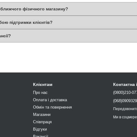
йближчого фізичного магазину?
жбою підтримки клієнтів?
ансії?
Клієнтам
Контактна
Про нас
(0800)210-07
Оплата і доставка
(068)090932
Обмін та повернення
Передзвонит
Магазини
Ми в соцмер
Співпраця
Відгуки
Вакансії