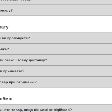
товару?
лату
и ви пропонуєте?
авка?
и безкоштовну доставку?
ви приймаєте?
овар при отриманні?
 обмін
іняти товар, якщо він мені не підійшов?