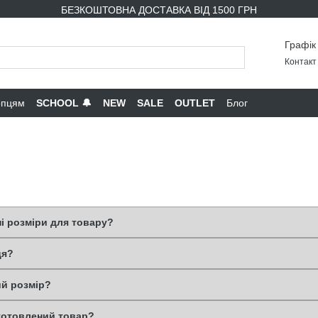
БЕЗКОШТОВНА ДОСТАВКА ВІД 1500 ГРН
Графік
Контакт 
опцям
SCHOOL 🔔
NEW
SALE
OUTLET
Блог
ні розміри для товару?
ця?
й розмір?
иготовлений товар?