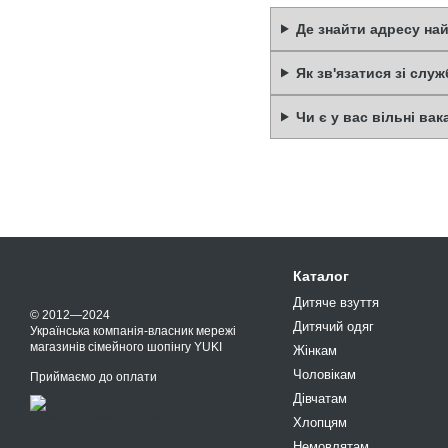
Де знайти адресу на
Як зв'язатися зі слу
Чи є у вас вільні вак
Каталог
Дитяче взуття
© 2012—2024
Дитячий одяг
Українська компанія-власник мережі
магазинів сімейного шопінгу YUKI
Жінкам
Чоловікам
Приймаємо до оплати
Дівчатам
Хлопцям
Немовлятам