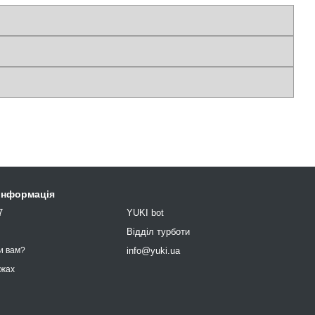
 інформація
7
YUKI bot
9
Відділ турботи
info@yuki.ua
и вам?
ежах