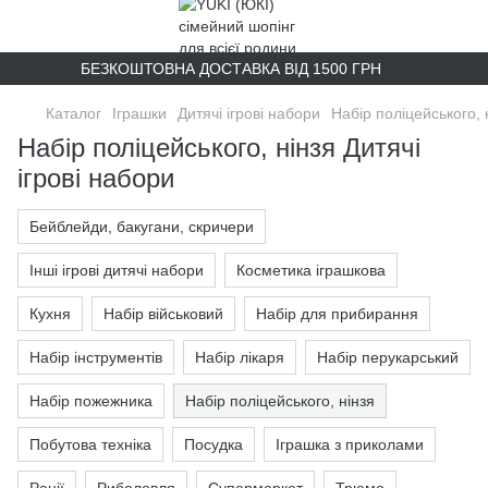
БЕЗКОШТОВНА ДОСТАВКА ВІД 1500 ГРН
Каталог
Іграшки
Дитячі ігрові набори
Набір поліцейського, 
Набір поліцейського, нінзя Дитячі
ігрові набори
Бейблейди, бакугани, скричери
Інші ігрові дитячі набори
Косметика іграшкова
Кухня
Набір військовий
Набір для прибирання
Набір інструментів
Набір лікаря
Набір перукарський
Набір пожежника
Набір поліцейського, нінзя
Побутова техніка
Посудка
Іграшка з приколами