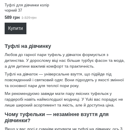
Туфлі для дівчинки колір
чорний 37
589 грн
1 329 грн
Купити
Туфлі на дівчинку
Любов до гарної пари туфель у дівчаток формується з
дитинства. У дорослому віці нас більше турбує фасон та мода,
а для дитини важливі комфорт та практичність.
Туфлі на дівчаток — універсальне взуття, що підійде під
повсякденний і святковий одяг. Вони підходять у якості змінної
та основної пари для теплої пори року.
Ми рекомендуємо завжди мати пару якісних туфельок у
гардеробі навіть наймолодшої модниці. У Yuki вас порадує не
лише широкий асортимент та якість, але й доступна ціна.
Чому туфельки — незамінне взуття для
дівчинки?
Якщо у вас досі є сумніви купувати чи туфлі на дівчинку, ось 3