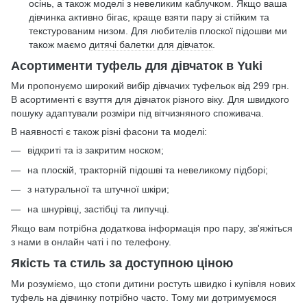
осінь, а також моделі з невеликим каблучком. Якщо ваша
дівчинка активно бігає, краще взяти пару зі стійким та
текстурованим низом. Для любителів плоскої підошви ми
також маємо
дитячі балетки для дівчаток
.
Асортименти туфель для дівчаток в Yuki
Ми пропонуємо широкий вибір дівчачих туфельок від 299 грн.
В асортименті є взуття для дівчаток різного віку. Для швидкого
пошуку адаптували розміри під вітчизняного споживача.
В наявності є також різні фасони та моделі:
відкриті та із закритим носком;
на плоскій, тракторній підошві та невеликому підборі;
з натуральної та штучної шкіри;
на шнурівці, застібці та липучці.
Якщо вам потрібна додаткова інформація про пару, зв'яжіться
з нами в онлайн чаті і по телефону.
Якість та стиль за доступною ціною
Ми розуміємо, що стопи дитини ростуть швидко і купівля нових
туфель на дівчинку потрібно часто. Тому ми дотримуємося