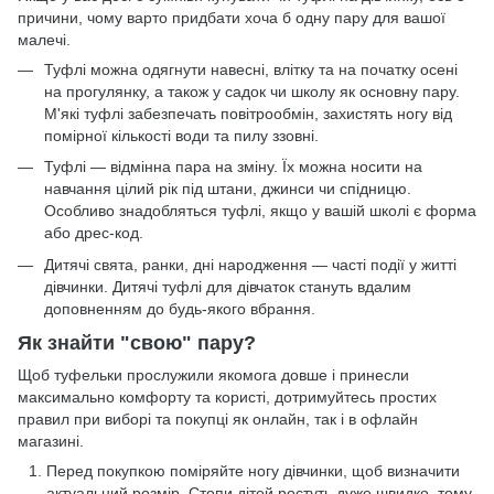
причини, чому варто придбати хоча б одну пару для вашої
малечі.
Туфлі можна одягнути навесні, влітку та на початку осені
на прогулянку, а також у садок чи школу як основну пару.
М'які туфлі забезпечать повітрообмін, захистять ногу від
помірної кількості води та пилу ззовні.
Туфлі — відмінна пара на зміну. Їх можна носити на
навчання цілий рік під штани, джинси чи спідницю.
Особливо знадобляться туфлі, якщо у вашій школі є форма
або дрес-код.
Дитячі свята, ранки, дні народження — часті події у житті
дівчинки. Дитячі туфлі для дівчаток стануть вдалим
доповненням до будь-якого вбрання.
Як знайти "свою" пару?
Щоб туфельки прослужили якомога довше і принесли
максимально комфорту та користі, дотримуйтесь простих
правил при виборі та покупці як онлайн, так і в офлайн
магазині.
Перед покупкою поміряйте ногу дівчинки, щоб визначити
актуальний розмір. Стопи дітей ростуть дуже швидко, тому