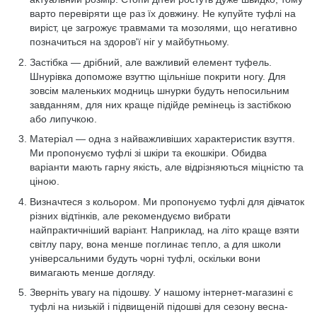
варто перевіряти ще раз їх довжину. Не купуйте туфлі на
виріст, це загрожує травмами та мозолями, що негативно
позначиться на здоров'ї ніг у майбутньому.
Застібка — дрібний, але важливий елемент туфель.
Шнурівка допоможе взуттю щільніше покрити ногу. Для
зовсім маленьких модниць шнурки будуть непосильним
завданням, для них краще підійде ремінець із застібкою
або липучкою.
Матеріал — одна з найважливіших характеристик взуття.
Ми пропонуємо туфлі зі шкіри та екошкіри. Обидва
варіанти мають гарну якість, але відрізняються міцністю та
ціною.
Визначтеся з кольором. Ми пропонуємо туфлі для дівчаток
різних відтінків, але рекомендуємо вибрати
найпрактичніший варіант. Наприклад, на літо краще взяти
світлу пару, вона менше поглинає тепло, а для школи
універсальними будуть чорні туфлі, оскільки вони
вимагають менше догляду.
Зверніть увагу на підошву. У нашому інтернет-магазині є
туфлі на низькій і підвищеній підошві для сезону весна-