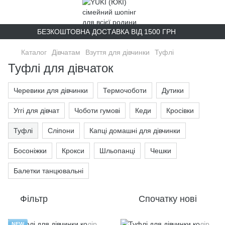
БЕЗКОШТОВНА ДОСТАВКА ВІД 1500 ГРН
Каталог
Дівчатам
Взуття для дівчинки
Туфлі
Туфлі для дівчаток
Черевики для дівчинки
Термочоботи
Дутики
Уггі для дівчат
Чоботи гумові
Кеди
Кросівки
Туфлі
Сліпони
Капці домашні для дівчинки
Босоніжки
Крокси
Шльопанці
Чешки
Балетки танцювальні
Фільтр
Спочатку нові
NEW