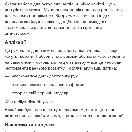
Дитячі набори для рукоділля настільки різноманітні, що й
розгубитись можна. Ми пропонуємо рішення для різного віку,
для хлопчиків та дівчаток. Відкриємо секрет, навіть для
дорослих знайдуться цікаві ідеї. Доведено, рукоділля
заспокоює, а значить, воно зможе стати відмінним
антистресом.
Аплікації
Це рукоділля для найменших, адже дітки вже після 1 року
хочуть творити. Набори з наклейками або мозаїкою, вирізні та
на самоклейній основі, аплікація з паперу – все це необхідні
інструменти раннього розвитку. Роблячи аплікації, дитина:
удосконалює дрібну моторику рук;
вчиться розрізняти кольори та форми;
створює свій перший шедевр.
Нехай він буде для початку неідеальним, проте це те, що
дитина змогла зробити сама, і це тільки додає гордості за неї.
Наклейки та липучки