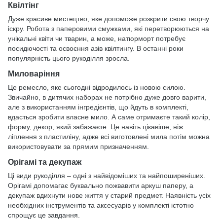
Квілтінг
Дуже красиве мистецтво, яке допоможе розкрити свою творчу
іскру. Робота з паперовими смужками, які перетворюються на
унікальні квіти чи тварин, а може, натюрморт потребує
посидючості та освоєння азів квілтингу. В останні роки
популярність цього рукоділля зросла.
Миловаріння
Це ремесло, яке сьогодні відродилось із новою силою.
Звичайно, в дитячих наборах не потрібно дуже довго варити,
але з використанням інгредієнтів, що йдуть в комплекті,
вдасться зробити власне мило. А саме отримаєте такий колір,
форму, декор, який забажаєте. Це навіть цікавіше, ніж
ліплення з пластиліну, адже всі виготовлені мила потім можна
використовувати за прямим призначенням.
Орігамі та декупаж
Ці види рукоділля – одні з найвідоміших та найпоширеніших.
Орігамі допомагає буквально пожвавити аркуш паперу, а
декупаж вдихнути нове життя у старий предмет. Наявність усіх
необхідних інструментів та аксесуарів у комплекті істотно
спрощує це завдання.