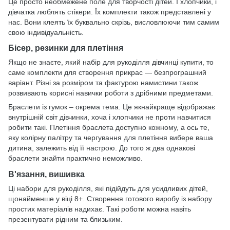
Це просто необмежене поле для творчості дітей. І хлопчики, і
дівчатка люблять стікери. Їх комплекти також представлені у
нас. Вони клеять їх буквально скрізь, висловлюючи тим самим
свою індивідуальність.
Бісер, резинки для плетіння
Якщо не знаєте, який набір для рукоділля дівчинці купити, то
саме комплекти для створення прикрас — безпрограшний
варіант. Різні за розміром та фактурою намистини також
розвивають корисні навички роботи з дрібними предметами.
Браслети із гумок – окрема тема. Це якнайкраще відображає
внутрішній світ дівчинки, хоча і хлопчики не проти навчитися
робити такі. Плетіння браслета доступно кожному, а ось те,
яку колірну палітру та чергування для плетіння вибере ваша
дитина, залежить від її настрою. До того ж два однакові
браслети знайти практично неможливо.
В'язання, вишивка
Ці набори для рукоділля, які підійдуть для усидливих дітей,
щонайменше у віці 8+. Створення готового виробу із набору
простих матеріалів надихає. Такі роботи можна навіть
презентувати рідним та близьким.