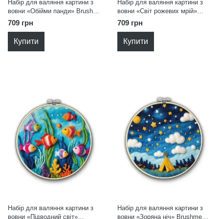
Набір для валяння картини з
Набір для валяння картини з
вовни «Обійми панди» Brushme
вовни «Світ рожевих мрій»
EFL007
Brushme EFL006
709 грн
709 грн
Купити
Купити
Набір для валяння картини з
Набір для валяння картини з
вовни «Підводний світ»
вовни «Зоряна ніч» Brushme