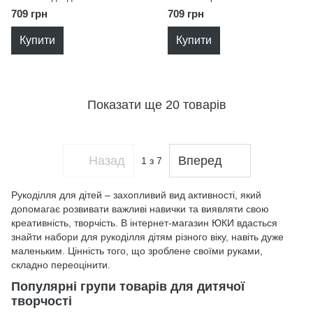
Brushme EFL005
EFL004
709 грн
709 грн
Купити
Купити
Показати ще 20 товарів
Назад
Вперед
1
з 7
Рукоділля для дітей – захопливий вид активності, який
допомагає розвивати важливі навички та виявляти свою
креативність, творчість. В інтернет-магазин ЮКИ вдасться
знайти набори для рукоділля дітям різного віку, навіть дуже
маленьким. Цінність того, що зроблене своїми руками,
складно переоцінити.
Популярні групи товарів для дитячої
творчості