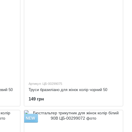
Артикул: ЦБ-00299075
евий 50
Труси бразиліано для жінок колір чорний 50
149 грн
NEW