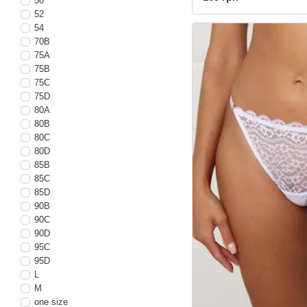
50
52
54
70B
75A
75B
75C
75D
80A
80B
80C
80D
85B
85C
85D
90B
90C
90D
95C
95D
L
M
one size