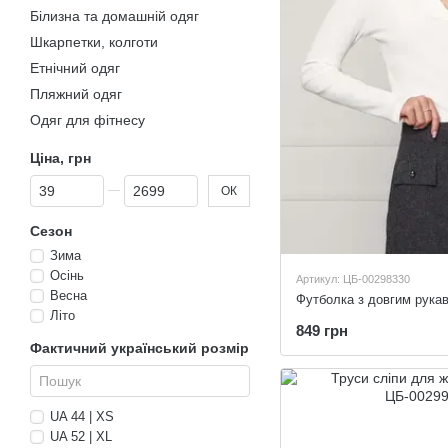
Білизна та домашній одяг
Шкарпетки, колготи
Етнічний одяг
Пляжний одяг
Одяг для фітнесу
Ціна, грн
Від Ціна, грн
До Ціна, грн
ОК
Сезон
Зима
Осінь
Артикул: ЦБ-00298330
Весна
Літо
849 грн
Фактичний український розмір
UA 44 | XS
UA 52 | XL