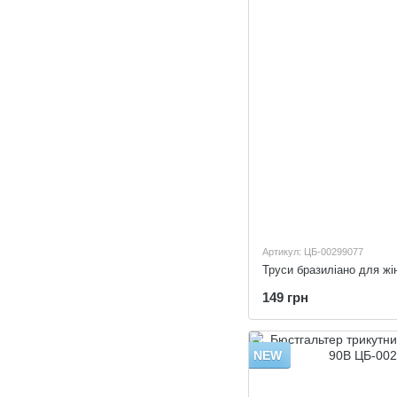
Артикул: ЦБ-00299077
Труси бразиліано для жін
149 грн
NEW