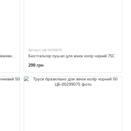
Артикул: ЦБ-00299078
Бюстгальтер класичний для жінок колір бежевий 75C
Бюстгальтер пуш-ап для жінок колір чорний 75C
299 грн