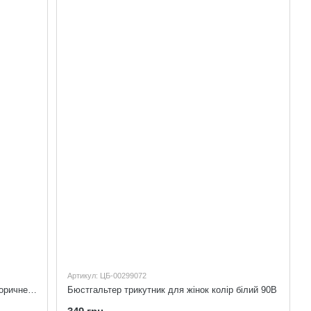
Артикул: ЦБ-00299072
Бюстгальтер трикутник для жінок колір коричневий 90B
Бюстгальтер трикутник для жінок колір білий 90B