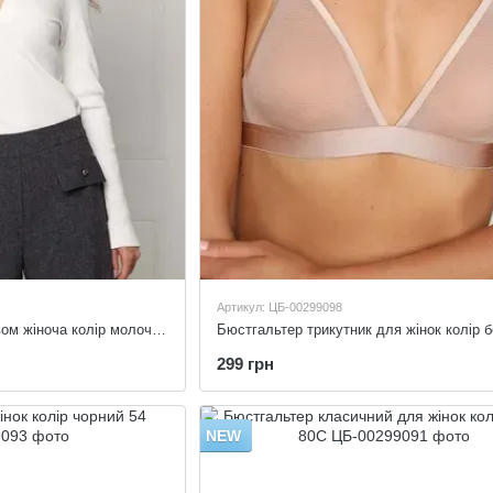
Артикул: ЦБ-00299098
Футболка з довгим рукавом жіноча колір молочний 50
299 грн
NEW