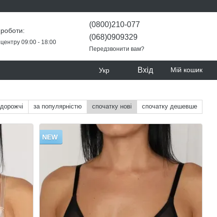
(0800)210-077
 роботи:
(068)0909329
центру 09:00 - 18:00
Передзвонити вам?
Вхід
Мій кошик
Укр
 дорожчі
за популярністю
спочатку нові
спочатку дешевше
NEW