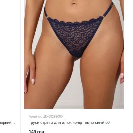
Артикул: ЦБ-00299090
Бюстгальтер класичний для жінок колір чорний 80C
Труси стрінги для жінок колір темно-синій 50
149 грн