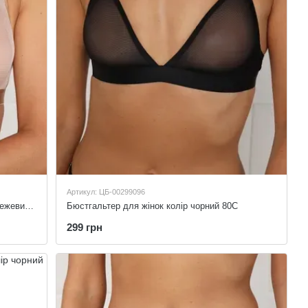
Артикул: ЦБ-00299096
Бюстгальтер трикутник для жінок колір бежевий 80C
Бюстгальтер для жінок колір чорний 80C
299 грн