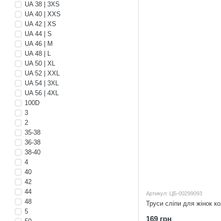
UA 38 | 3XS
UA 40 | XXS
UA 42 | XS
UA 44 | S
UA 46 | M
UA 48 | L
UA 50 | XL
UA 52 | XXL
UA 54 | 3XL
UA 56 | 4XL
100D
3
2
35-38
36-38
38-40
4
40
42
44
Артикул: ЦБ-00299093
48
Труси сліпи для жінок ко
5
169 грн