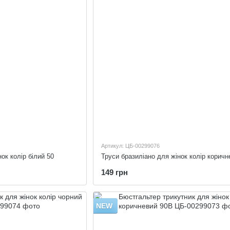
Артикул: ЦБ-00299076
ок колір білий 50
Труси бразиліано для жінок колір коричн
149 грн
NEW