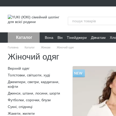
Перейти до основного контенту
Каталог
Вона
Він
Тінейджери
Дівчатам
Хл
Головна
Каталог
Жінкам
Жіночий одяг
Жіночий одяг
Верхній одяг
NEW
Толстовки, світшоти, худі
Джемпери, светри, кардигани,
кофти
Джинси, штани, лосини, шорти
Футболки, сорочки, блузи
Сукні, спідниці
Жакети, жилети