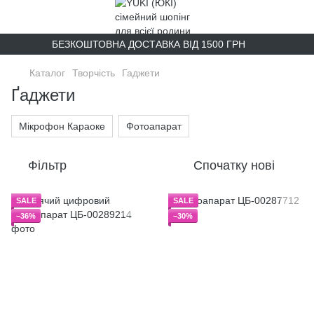
БЕЗКОШТОВНА ДОСТАВКА ВІД 1500 ГРН
Каталог
Творчість
Гаджети
Ґаджети
Мікрофон Караоке
Фотоапарат
Фільтр
Спочатку нові
SALE
SALE
−36%
−30%