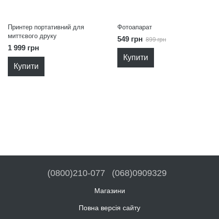
Принтер портативний для
Фотоапарат
миттєвого друку
549 грн
899 грн
1 999 грн
Купити
Купити
(0800)210-077
(068)0909329
Магазини
Повна версія сайту