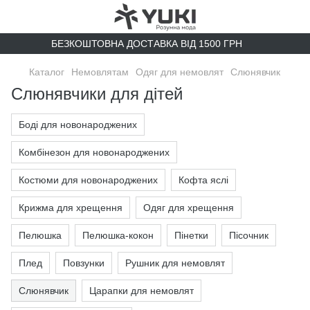
БЕЗКОШТОВНА ДОСТАВКА ВІД 1500 ГРН
Каталог
Немовлятам
Одяг для немовлят
Слюнявчик
Слюнявчики для дітей
Боді для новонароджених
Комбінезон для новонароджених
Костюми для новонароджених
Кофта яслі
Крижма для хрещення
Одяг для хрещення
Пелюшка
Пелюшка-кокон
Пінетки
Пісочник
Плед
Повзунки
Рушник для немовлят
Слюнявчик
Царапки для немовлят