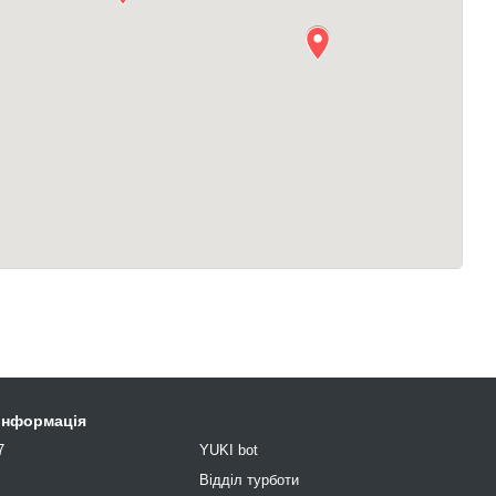
 інформація
7
YUKI bot
9
Відділ турботи