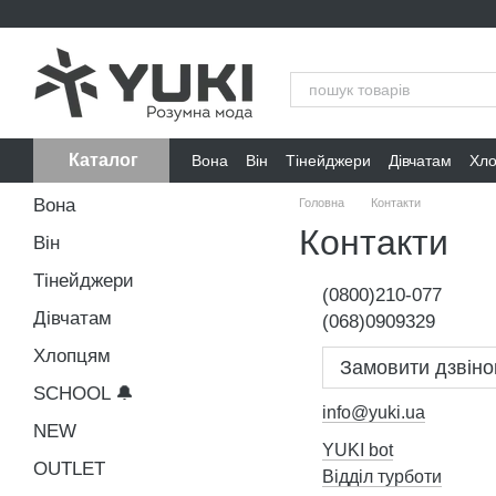
Перейти до основного контенту
Каталог
Вона
Він
Тінейджери
Дівчатам
Хл
Вона
Головна
Контакти
Контакти
Він
Тінейджери
(0800)210-077
Дівчатам
(068)0909329
Хлопцям
Замовити дзвіно
SCHOOL 🔔
info@yuki.ua
NEW
YUKI bot
OUTLET
Відділ турботи