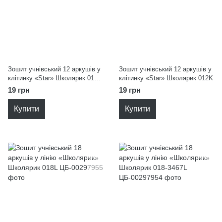
Зошит учнівський 12 аркушів у
Зошит учнівський 12 аркушів у
клітинку «Star» Школярик 012-
клітинку «Star» Школярик 012K
3689K
19 грн
19 грн
Купити
Купити