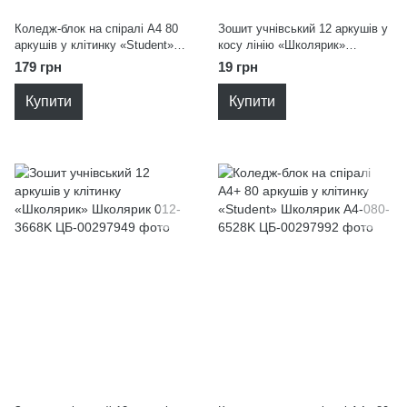
Коледж-блок на спіралі А4 80
Зошит учнівський 12 аркушів у
аркушів у клітинку «Student»
косу лінію «Школярик»
Школярик A4-080-6524K
Школярик 012-3749C
179 грн
19 грн
Купити
Купити