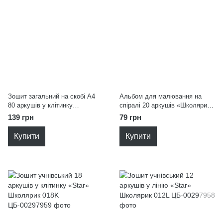
Зошит загальний на скобі А4
Альбом для малювання на
80 аркушів у клітинку
спіралі 20 аркушів «Школярик»
«Student» Школярик A4-080-
Школярик PB-SC-020
139 грн
79 грн
5247K
Купити
Купити