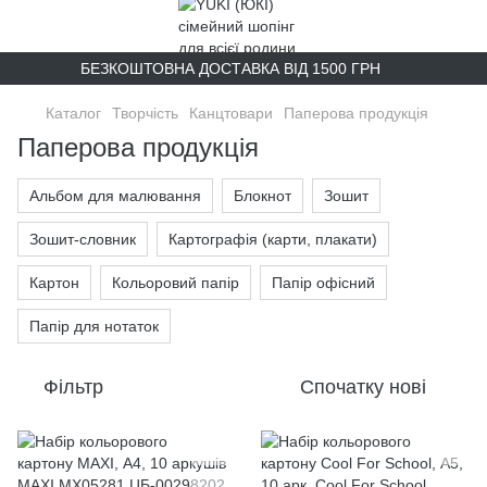
БЕЗКОШТОВНА ДОСТАВКА ВІД 1500 ГРН
Каталог
Творчість
Канцтовари
Паперова продукція
Паперова продукція
Альбом для малювання
Блокнот
Зошит
Зошит-словник
Картографія (карти, плакати)
Картон
Кольоровий папір
Папір офісний
Папір для нотаток
Фільтр
Спочатку нові