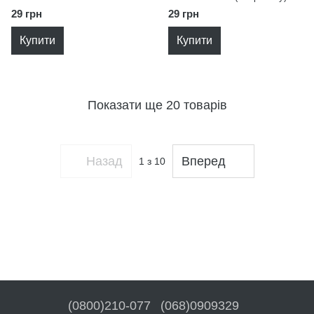
(Deep study) YES 768540
YES 768542
29 грн
29 грн
Купити
Купити
Показати ще 20 товарів
Назад
Вперед
1
з 10
(0800)210-077
(068)0909329