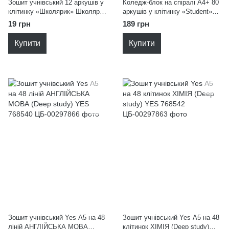
Зошит учнівський 12 аркушів у
Коледж-блок на спіралі А4+ 80
клітинку «Школярик» Школярик
аркушів у клітинку «Student»
012-3668K
Школярик A4-080-6528K
19 грн
189 грн
Купити
Купити
Зошит учнівський Yes А5 на 48
Зошит учнівський Yes А5 на 48
ліній АНГЛІЙСЬКА МОВА
клітинок ХІМІЯ (Deep study)