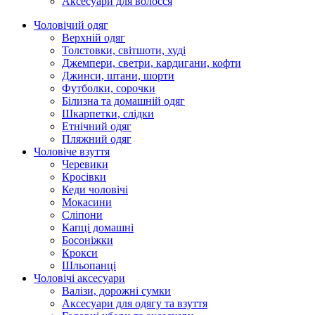
Аксесуари для волосся
Чоловічий одяг
Верхній одяг
Толстовки, світшоти, худі
Джемпери, светри, кардигани, кофти
Джинси, штани, шорти
Футболки, сорочки
Білизна та домашній одяг
Шкарпетки, слідки
Етнічний одяг
Пляжний одяг
Чоловіче взуття
Черевики
Кросівки
Кеди чоловічі
Мокасини
Сліпони
Капці домашні
Босоніжки
Крокси
Шльопанці
Чоловічі аксесуари
Валізи, дорожні сумки
Аксесуари для одягу та взуття