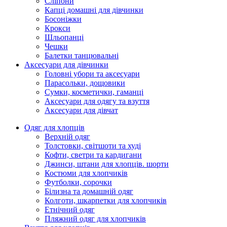
Сліпони
Капці домашні для дівчинки
Босоніжки
Крокси
Шльопанці
Чешки
Балетки танцювальні
Аксесуари для дівчинки
Головні убори та аксесуари
Парасольки, дощовики
Сумки, косметички, гаманці
Аксесуари для одягу та взуття
Аксесуари для дівчат
Одяг для хлопців
Верхній одяг
Толстовки, світшоти та худі
Кофти, светри та кардигани
Джинси, штани для хлопців. шорти
Костюми для хлопчиків
Футболки, сорочки
Білизна та домашній одяг
Колготи, шкарпетки для хлопчиків
Етнічний одяг
Пляжний одяг для хлопчиків