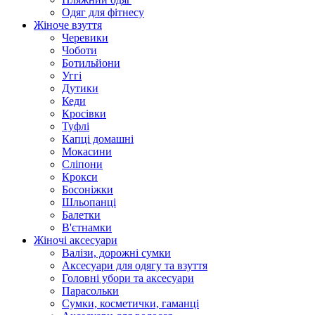
Одяг для фітнесу
Жіноче взуття
Черевики
Чоботи
Ботильйони
Уггі
Дутики
Кеди
Кросівки
Туфлі
Капці домашні
Мокасини
Сліпони
Крокси
Босоніжки
Шльопанці
Балетки
В'єтнамки
Жіночі аксесуари
Валізи, дорожні сумки
Аксесуари для одягу та взуття
Головні убори та аксесуари
Парасольки
Сумки, косметички, гаманці