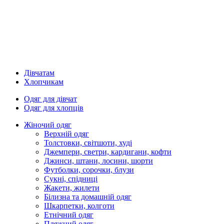
Дівчатам
Хлопчикам
Одяг для дівчат
Одяг для хлопців
Жіночий одяг
Верхній одяг
Толстовки, світшоти, худі
Джемпери, светри, кардигани, кофти
Джинси, штани, лосини, шорти
Футболки, сорочки, блузи
Сукні, спідниці
Жакети, жилети
Білизна та домашній одяг
Шкарпетки, колготи
Етнічний одяг
Пляжний одяг