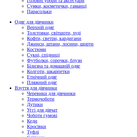
Головні убори та аксесуари
Сумки, косметички, гаманці
Парасольки
Одяг для дівчинки
Верхній одяг
Толстовки, світшоти, худі
Кофти, светри, кардигани
Джинси, штани, лосини, шорти
Костюми
Сукні, спідниці
Футболки, сорочки, блузи
Білизна та домашній одяг
Колготи, шкарпетки
Етнічний одяг
Пляжний одяг
Взуття для дівчинки
Черевики для дівчинки
Термочоботи
Дутики
Уггі для дівчат
Чоботи гумові
Кеди
Кросівки
Туфлі