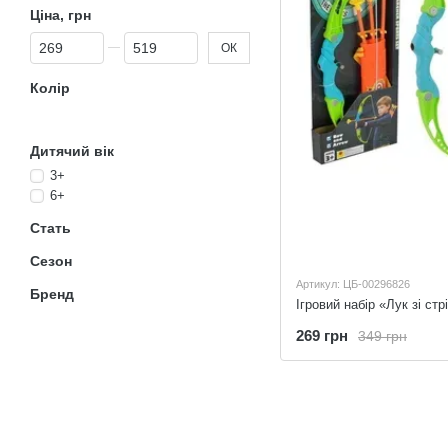
Ціна, грн
Від Ціна, грн
До Ціна, грн
ОК
Колір
Дитячий вік
3+
6+
Стать
Сезон
Артикул: ЦБ-00296826
Бренд
Ігровий набір «Лук зі ст
269 грн
349 грн