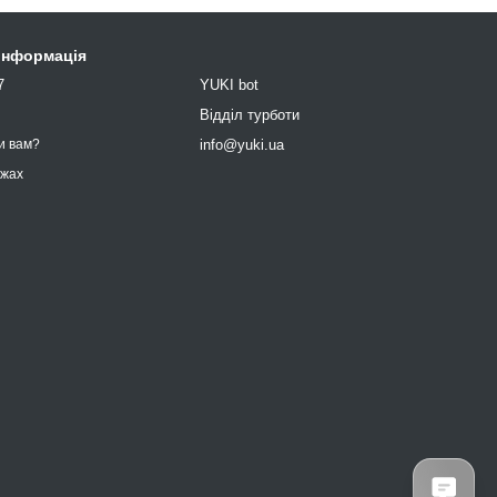
 інформація
7
YUKI bot
9
Відділ турботи
info@yuki.ua
и вам?
ежах