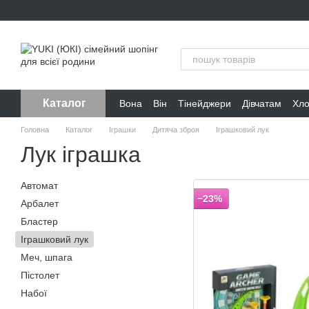
Перейти до основного контенту
Каталог
Вона
Він
Тінейджери
Дівчатам
Хл
Головна
Каталог
Іграшки
Дитяча зброя
Іграшковий лук
Лук іграшка
Автомат
−23%
Арбалет
Бластер
Іграшковий лук
Меч, шпага
Пістолет
Набої