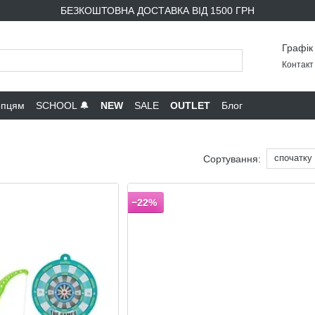
БЕЗКОШТОВНА ДОСТАВКА ВІД 1500 ГРН
Графік
Контакт 
опцям
SCHOOL 🔔
NEW
SALE
OUTLET
Блог
спочатку
Сортування:
−22%