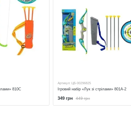
Артикул: ЦБ-00296825
рілами» 810C
Ігровий набір «Лук зі стрілами» 801A-2
349 грн
449 грн