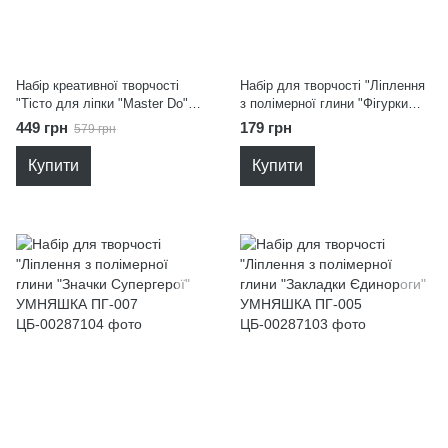
Набір креативної творчості
Набір для творчості "Ліплення
"Тісто для ліпки "Master Do"
з полімерної глини "Фігурки
Danko Toys TMD-09-01U
Динозаври" УМНЯШКА ПГ-008
449 грн
179 грн
579 грн
Купити
Купити