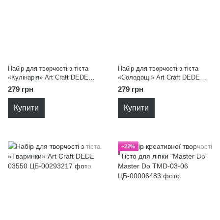
Набір для творчості з тіста
Набір для творчості з тіста
«Кулінарія» Art Craft DEDE
«Солодощі» Art Craft DEDE
03557
03556
279 грн
279 грн
Купити
Купити
−22%