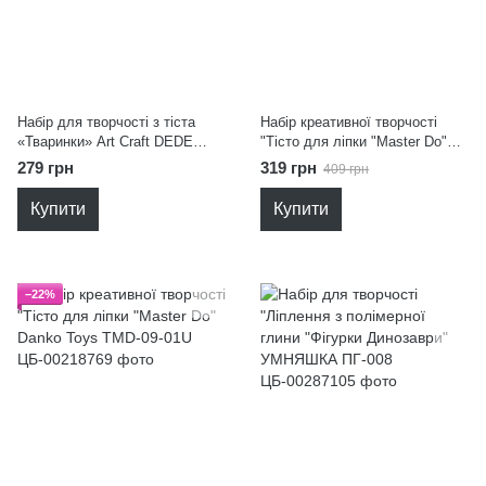
Набір для творчості з тіста
Набір креативної творчості
«Тваринки» Art Craft DEDE
"Тісто для ліпки "Master Do"
03550
Master Do ТМD-03-06
279 грн
319 грн
409 грн
Купити
Купити
−22%