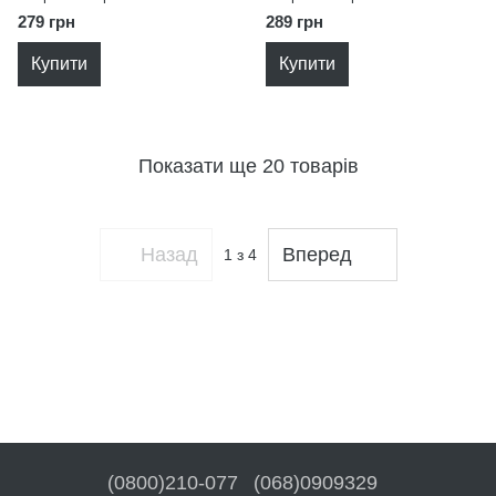
"dede" DEDE 03684
"dede" DEDE 03553
279 грн
289 грн
Купити
Купити
Показати ще 20 товарів
Назад
Вперед
1
з 4
(0800)210-077
(068)0909329