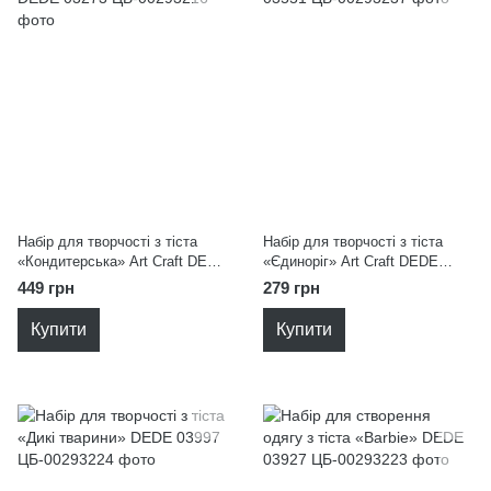
Набір для творчості з тіста
Набір для творчості з тіста
«Кондитерська» Art Craft DEDE
«Єдиноріг» Art Craft DEDE
03273
03551
449 грн
279 грн
Купити
Купити