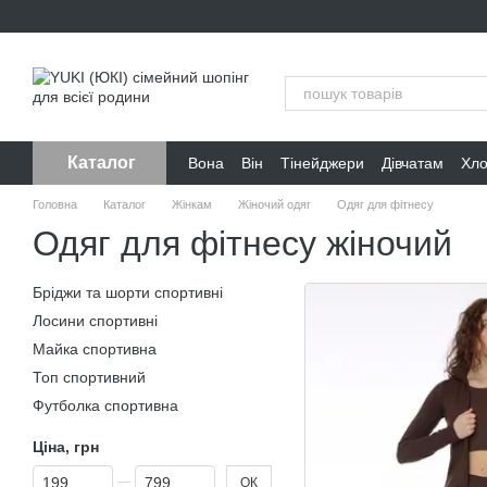
Перейти до основного контенту
Каталог
Вона
Він
Тінейджери
Дівчатам
Хл
Головна
Каталог
Жінкам
Жіночий одяг
Одяг для фітнесу
Одяг для фітнесу жіночий
Бріджи та шорти спортивні
Лосини спортивні
Майка спортивна
Топ спортивний
Футболка спортивна
Ціна, грн
Від Ціна, грн
До Ціна, грн
ОК