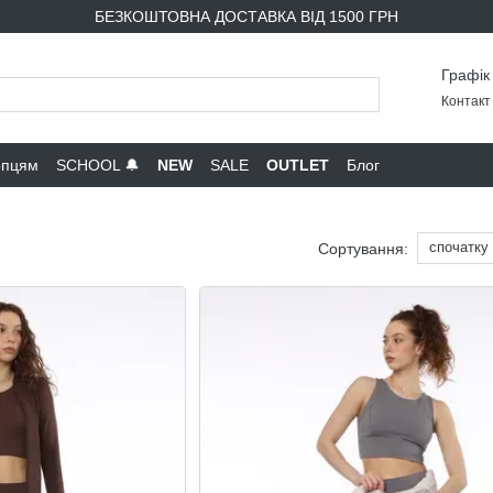
БЕЗКОШТОВНА ДОСТАВКА ВІД 1500 ГРН
Графік
Контакт 
опцям
SCHOOL 🔔
NEW
SALE
OUTLET
Блог
спочатку
Сортування: