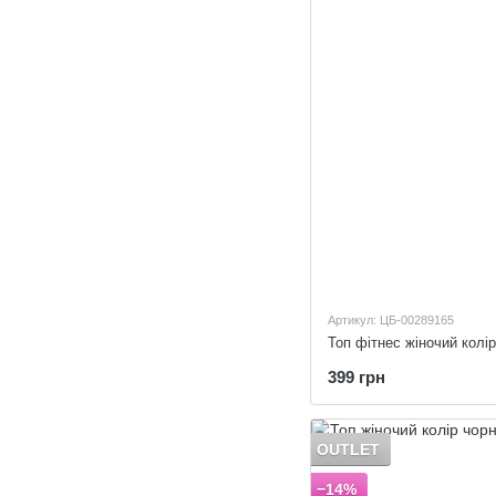
Артикул: ЦБ-00289165
Топ фітнес жіночий колір
399 грн
OUTLET
−14%