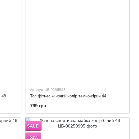
Артикул: ЦБ-00285815
 48
Топ фітнес жіночий колір темно-сірий 44
799 грн
SALE
−51%