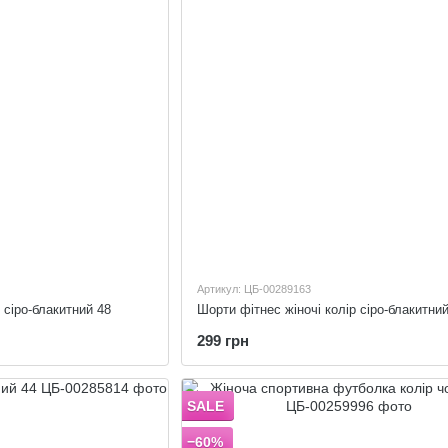
Артикул: ЦБ-00289163
 сіро-блакитний 48
Шорти фітнес жіночі колір сіро-блакитний
299 грн
SALE
−60%