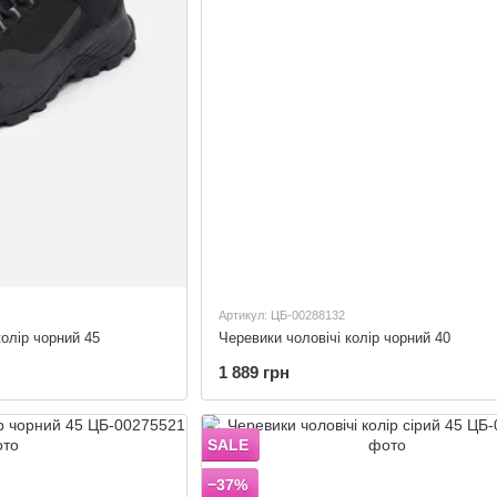
Артикул: ЦБ-00288132
колір чорний 45
Черевики чоловічі колір чорний 40
1 889 грн
SALE
−37%