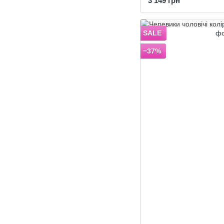
3 149 грн
SALE
−37%