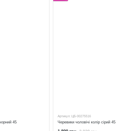
Артикул: ЦБ-00275516
чорний 45
Черевики чоловічі колір сірий 45