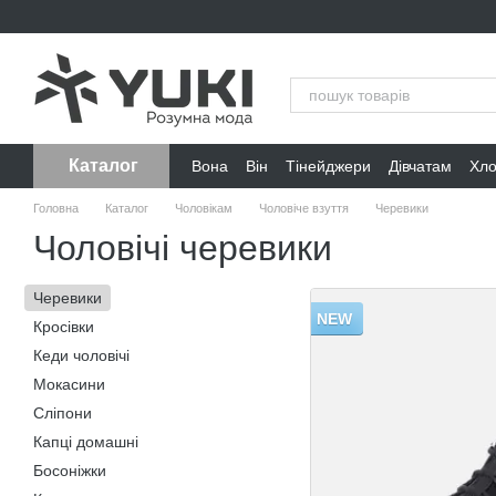
Перейти до основного контенту
Каталог
Вона
Він
Тінейджери
Дівчатам
Хл
Головна
Каталог
Чоловікам
Чоловіче взуття
Черевики
Чоловічі черевики
Черевики
NEW
Кросівки
Кеди чоловічі
Мокасини
Сліпони
Капці домашні
Босоніжки