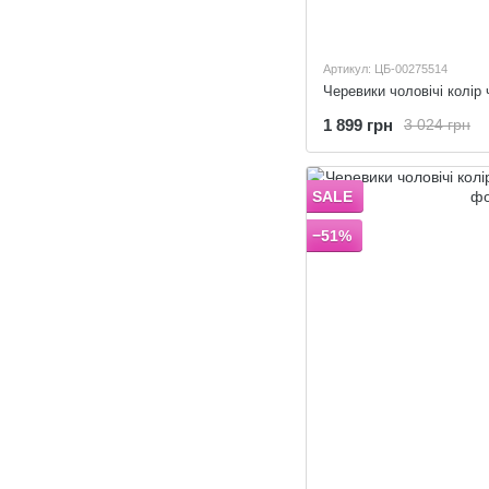
Артикул: ЦБ-00275514
Черевики чоловічі колір 
1 899 грн
3 024 грн
SALE
−51%