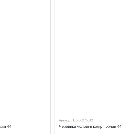
Артикул: ЦБ-00275512
хакі 44
Черевики чоловічі колір чорний 44