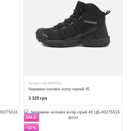
Артикул: ЦБ-00275522
Черевики чоловічі колір чорний 45
3 329 грн
SALE
−37%