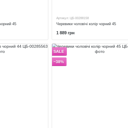
Артикул: ЦБ-00288158
чорний 45
Черевики чоловічі колір чорний 45
1 889 грн
SALE
−38%