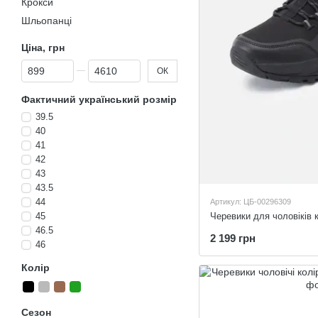
Крокси
Шльопанці
Ціна, грн
Від Ціна, грн
До Ціна, грн
ОК
Фактичний український розмір
39.5
40
41
42
43
43.5
44
Артикул: ЦБ-00296309
45
Черевики для чоловіків 
46.5
2 199 грн
46
Колір
Сезон