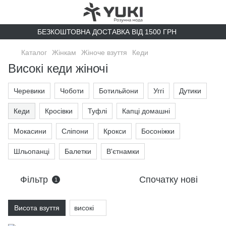
БЕЗКОШТОВНА ДОСТАВКА ВІД 1500 ГРН
Каталог
Жінкам
Жіноче взуття
Кеди
Високі кеди жіночі
Черевики
Чоботи
Ботильйони
Уггі
Дутики
Кеди
Кросівки
Туфлі
Капці домашні
Мокасини
Сліпони
Крокси
Босоніжки
Шльопанці
Балетки
В'єтнамки
Фільтр
Спочатку нові
1
Висота взуття
високі