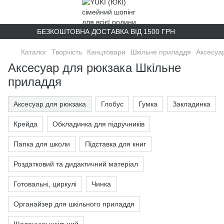
БЕЗКОШТОВНА ДОСТАВКА ВІД 1500 ГРН
Каталог
Творчість
Канцтовари
Шкільне приладдя
Аксесуа
Аксесуар для рюкзака Шкільне
приладдя
Аксесуар для рюкзака
Глобус
Гумка
Закладинка
Крейда
Обкладинка для підручників
Папка для школи
Підставка для книг
Роздатковий та дидактичний матеріал
Готовальні, циркулі
Чинка
Органайзер для шкільного приладдя