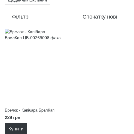
Щоденник шкільний
Фільтр
Спочатку нові
Брелок - Капібара БрелКап
229 грн
Купити