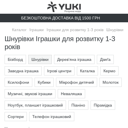
БЕЗКОШТОВНА ДОСТАВКА ВІД 1500 ГРН
Каталог
Іграшки
Іграшки для розвитку 1-3 років
Шнурівки
Шнурівки Іграшки для розвитку 1-3
років
Бізіборд
Шнурівки
Дерев'яна іграшка
Дзиґа
Заводна іграшка
Ігрові центри
Каталка
Кермо
Ксилофони
Кубики
Мікрофон дитячий
Молоток
Музичні, звукові іграшки
Неваляшка
Ноутбук, планшет іграшковий
Піаніно
Пірамідка
Сортери
Телефон іграшковий