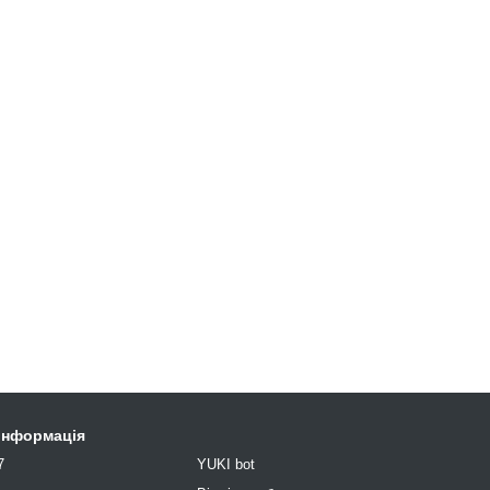
 інформація
7
YUKI bot