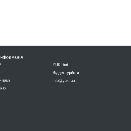
 інформація
7
YUKI bot
9
Відділ турботи
info@yuki.ua
и вам?
ежах