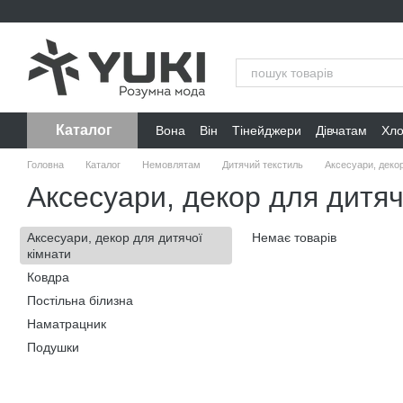
Перейти до основного контенту
Каталог
Вона
Він
Тінейджери
Дівчатам
Хл
Головна
Каталог
Немовлятам
Дитячий текстиль
Аксесуари, декор
Аксесуари, декор для дитяч
Аксесуари, декор для дитячої
Немає товарів
кімнати
Ковдра
Постільна білизна
Наматрацник
Подушки