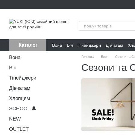
Перейти до основного контенту
Каталог
Вона
Він
Тінейджери
Дівчатам
Хл
Вона
Головна
Блог
Сезони та Св
Сезони та С
Він
Тінейджери
Дівчатам
Хлопцям
SCHOOL 🔔
NEW
OUTLET