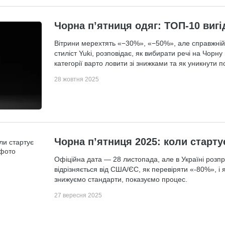
Чорна п’ятниця одяг: ТОП-10 вигі
Вітрини мерехтять «−30%», «−50%», але справжній 
стиліст Yuki, розповідає, як вибирати речі на Чорну
категорії варто ловити зі знижками та як уникнути 
28 жовтня 2025
Чорна п’ятниця 2025: коли стартує
Офіційна дата — 28 листопада, але в Україні розп
відрізняється від США/ЄС, як перевіряти «-80%», і 
знижуємо стандарти, показуємо процес.
27 вересня 2025