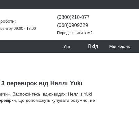
(0800)210-077
 роботи:
(068)0909329
центру 09:00 - 18:00
Передзвонити вам?
Вхід
Мій кошик
Укр
3 перевірок від Неллі Yuki
ити». Заспокойтесь, вдих-видих. Неллі з Yuki
перевірки, що допоможуть купувати розумно, не