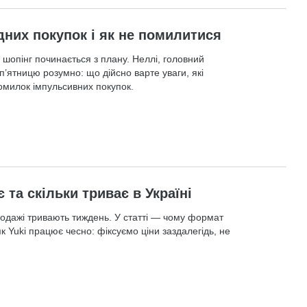
дних покупок і як не помилитися
шопінг починається з плану. Неллі, головний
 п’ятницю розумно: що дійсно варте уваги, які
помилок імпульсивних покупок.
 та скільки триває в Україні
родажі тривають тиждень. У статті — чому формат
як Yuki працює чесно: фіксуємо ціни заздалегідь, не