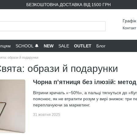
БЕЗКОШТОВНА ДОСТАВКА ВІД 1500 ГРН
Графік
Контакт 
опцям
SCHOOL 🔔
NEW
SALE
OUTLET
Блог
ята: образи й подарунки
вята: образи й подарунки
Чорна п’ятниця без ілюзій: метод 
Вітрини кричать «−50%», а пальці тягнуться до «Куп
пояснює, як не втратити розум у вирі знижок: три 
переплачуючи за маркетинг.
31 жовтня 2025