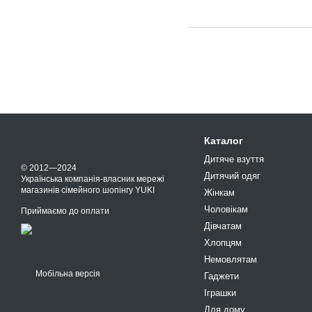
Каталог
Дитяче взуття
© 2012—2024
Дитячий одяг
Українська компанія-власник мережі
магазинів сімейного шопінгу YUKI
Жінкам
Чоловікам
Приймаємо до оплати
Дівчатам
Хлопцям
Немовлятам
Мобільна версія
Гаджети
Іграшки
Для дому