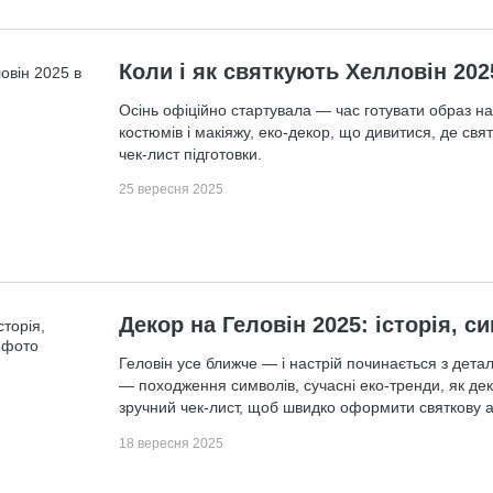
Коли і як святкують Хелловін 2025
Осінь офіційно стартувала — час готувати образ на 
костюмів і макіяжу, еко-декор, що дивитися, де свят
чек-лист підготовки.
25 вересня 2025
Декор на Геловін 2025: історія, с
Геловін усе ближче — і настрій починається з детале
— походження символів, сучасні еко-тренди, як деко
зручний чек-лист, щоб швидко оформити святкову а
18 вересня 2025