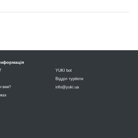
 інформація
7
YUKI bot
9
Відділ турботи
info@yuki.ua
и вам?
ежах