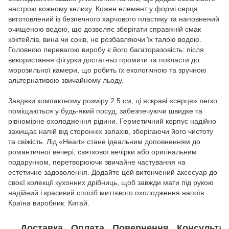
настрою кожному келиху. Кожен елемент у формі серця
виготовлений із безпечного харчового пластику та наповнений
очищеною водою, що дозволяє зберігати справжній смак
коктейлів, вина чи соків, не розбавляючи їх талою водою.
Головною перевагою виробу є його багаторазовість: після
використання фігурки достатньо промити та покласти до
морозильної камери, що робить їх екологічною та зручною
альтернативою звичайному льоду.
Завдяки компактному розміру 2.5 см, ці яскраві «серця» легко
поміщаються у будь-який посуд, забезпечуючи швидке та
рівномірне охолодження рідини. Герметичний корпус надійно
захищає напій від сторонніх запахів, зберігаючи його чистоту
та свіжість. Лід «Heart» стане ідеальним доповненням до
романтичної вечері, святкової вечірки або оригінальним
подарунком, перетворюючи звичайне частування на
естетичне задоволення. Додайте цей витончений аксесуар до
своєї колекції кухонних дрібниць, щоб завжди мати під рукою
надійний і красивий спосіб миттєвого охолодження напоїв.
Країна виробник: Китай.
Доставка
Оплата
Повернення
Консультац