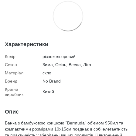
Характеристики
Колір
різнокольоровий
Сезон
Зима, Осінь, Весна, Літо
Матеріал
скло
Бренд
No Brand
Країна
Китай
виробник
Опис
Банка з бамбуковою кришкою "Bermuda" об'ємом 950мл та
компактними розмірами 10х15см поєднає в собі елегантність
та практичність у зберіганні ваших продуктів. Її витончений