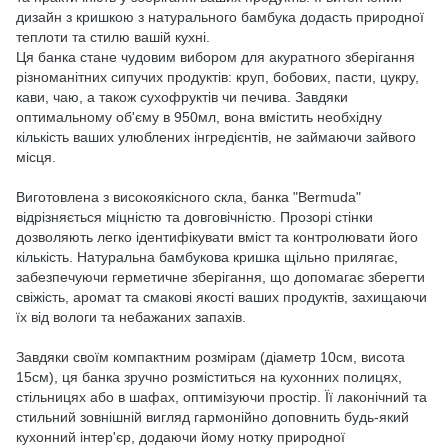
дизайн з кришкою з натурального бамбука додасть природної
теплоти та стилю вашій кухні.
Ця банка стане чудовим вибором для акуратного зберігання
різноманітних сипучих продуктів: круп, бобових, пасти, цукру,
кави, чаю, а також сухофруктів чи печива. Завдяки
оптимальному об'єму в 950мл, вона вмістить необхідну
кількість ваших улюблених інгредієнтів, не займаючи зайвого
місця.
Виготовлена з високоякісного скла, банка "Bermuda"
відрізняється міцністю та довговічністю. Прозорі стінки
дозволяють легко ідентифікувати вміст та контролювати його
кількість. Натуральна бамбукова кришка щільно прилягає,
забезпечуючи герметичне зберігання, що допомагає зберегти
свіжість, аромат та смакові якості ваших продуктів, захищаючи
їх від вологи та небажаних запахів.
Завдяки своїм компактним розмірам (діаметр 10см, висота
15см), ця банка зручно розміститься на кухонних полицях,
стільницях або в шафах, оптимізуючи простір. Її лаконічний та
стильний зовнішній вигляд гармонійно доповнить будь-який
кухонний інтер'єр, додаючи йому нотку природної