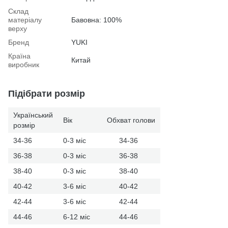
Склад
матеріалу
Бавовна: 100%
верху
Бренд
YUKI
Країна
Китай
виробник
Підібрати розмір
Український
Вік
Обхват голови
розмір
34-36
0-3 міс
34-36
36-38
0-3 міс
36-38
38-40
0-3 міс
38-40
40-42
3-6 міс
40-42
42-44
3-6 міс
42-44
44-46
6-12 міс
44-46