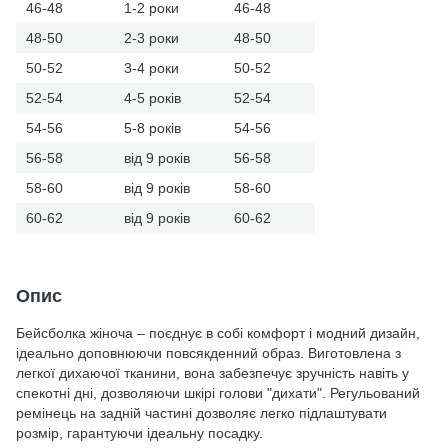
46-48
1-2 роки
46-48
48-50
2-3 роки
48-50
50-52
3-4 роки
50-52
52-54
4-5 років
52-54
54-56
5-8 років
54-56
56-58
від 9 років
56-58
58-60
від 9 років
58-60
60-62
від 9 років
60-62
Опис
Бейсболка жіноча – поєднує в собі комфорт і модний дизайн,
ідеально доповнюючи повсякденний образ. Виготовлена з
легкої дихаючої тканини, вона забезпечує зручність навіть у
спекотні дні, дозволяючи шкірі голови "дихати". Регульований
ремінець на задній частині дозволяє легко підлаштувати
розмір, гарантуючи ідеальну посадку.