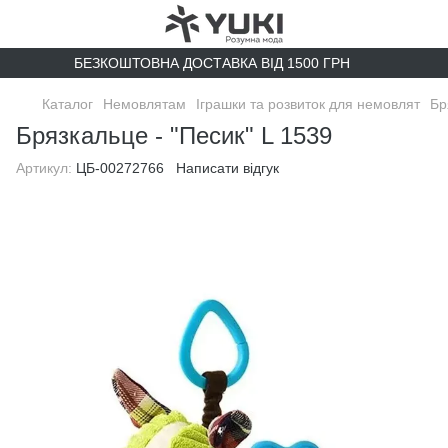
БЕЗКОШТОВНА ДОСТАВКА ВІД 1500 ГРН
Каталог
Немовлятам
Іграшки та розвиток для немовлят
Бр
Брязкальце - "Песик" L 1539
Артикул:
ЦБ-00272766
Написати відгук