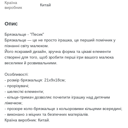
Країна
Китай
виробник
Опис
Брязкальце - "Песик"
Брязкальце — це не просто іграшка, це перший помічник у
пізнанні світу малюком.
Його яскравий дизайн, зручна форма та цікаві елементи
створені для того, щоб зробити перші ігри вашого малюка
веселими й розвивальними.
Особливості:
- розмір брязкальця: 21х9х18см;
- прорізувачі;
- шелесткі елементи;
- кільце-тримач дозволяє почепити іграшку над дитячим
ліжечком;
- прозоре коло-брязкальце з кольоровими кільцями всередині;
- виконано з міцних та безпечних матеріалів.
Країна виробник: Китай.