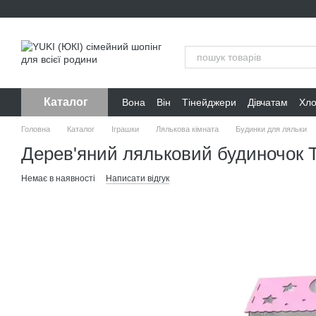
Перейти до основного контенту
Каталог
Вона
Він
Тінейджери
Дівчатам
Хл
Головна
Каталог
Іграшки
Лялькова кімната
Будинки для ляльки
Дерев'яний ляльковий будиночок 
Немає в наявності
Написати відгук