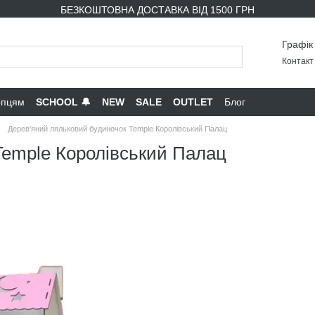
БЕЗКОШТОВНА ДОСТАВКА ВІД 1500 ГРН
Графік
Контакт 
опцям
SCHOOL 🔔
NEW
SALE
OUTLET
Блог
Дерев'яний ляльковий будиночок Temple Королівський Палац
Temple Королівський Палац