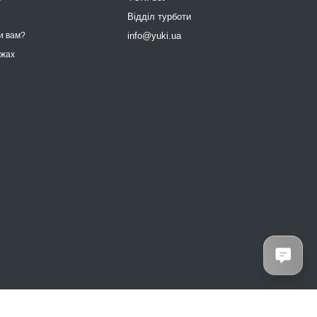
9
Відділ турботи
info@yuki.ua
и вам?
ежах