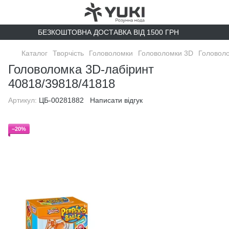
БЕЗКОШТОВНА ДОСТАВКА ВІД 1500 ГРН
Каталог
Творчість
Головоломки
Головоломки 3D
Головоло
Головоломка 3D-лабіринт
40818/39818/41818
Артикул:
ЦБ-00281882
Написати відгук
−20%