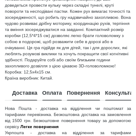
доведеться провести кульку через складні тунелі, круті
повороти та несподівані пастки. Кожен рух вимагає точності та
зосередженості, що робить гру надзвичайно захопливою. Вона
чудово розвиває дрібну моторику, координацію рухів, терпіння
та вміння зосереджуватися на завданні. Компактний розмір
коробки (12,5*4*15 см) дозволяє легко брати головоломку з
собою в подорожі, щоб розважити себе в дорозі або в
очікуванні. Ця гра підійде як для дітей, так і для дорослих, які
люблять розумові виклики та хочуть покращити свої когнітивні
здібності. Подаруйте собі або своїм близьким години
захопливого дозвілля з цією цікавою 3D-головоломкою!
Коробка: 12,5х4х15 см.
Країна виробник: Китай.
Доставка
Оплата
Повернення
Консультац
Нова Пошта - доставка на відділення чи поштомат за
тарифами перевізника. Безкоштовна доставка на замовлення
від 1500 грн. Безкоштовне повернення товару за допомогою
сервісу
Легке повернення
Укрпошта - доставка на відділення за тарифами