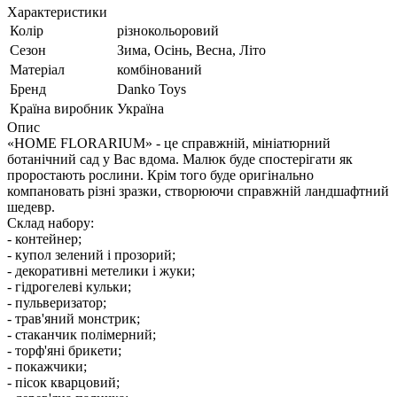
Характеристики
Колір
різнокольоровий
Сезон
Зима, Осінь, Весна, Літо
Матеріал
комбінований
Бренд
Danko Toys
Країна виробник
Україна
Опис
«HOME FLORARIUM» - це справжній, мініатюрний
ботанічний сад у Вас вдома. Малюк буде спостерігати як
проростають рослини. Крім того буде оригінально
компановать різні зразки, створюючи справжній ландшафтний
шедевр.
Склад набору:
- контейнер;
- купол зелений і прозорий;
- декоративні метелики і жуки;
- гідрогелеві кульки;
- пульверизатор;
- трав'яний монстрик;
- стаканчик полімерний;
- торф'яні брикети;
- покажчики;
- пісок кварцовий;