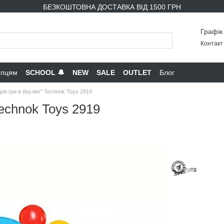
БЕЗКОШТОВНА ДОСТАВКА ВІД 1500 ГРН
Графік
Контакт 
опцям
SCHOOL 🔔
NEW
SALE
OUTLET
Блог
для гри в боулінг" Technok Toys 2919
Technok Toys 2919