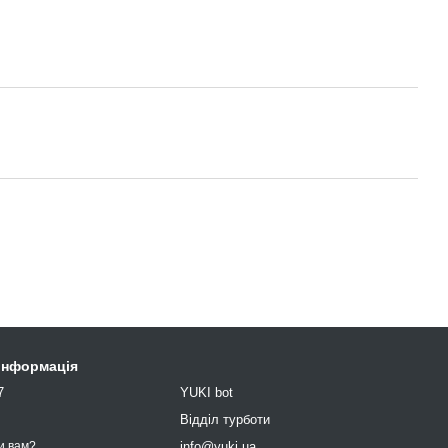
 інформація
7
YUKI bot
9
Відділ турботи
info@yuki.ua
и вам?