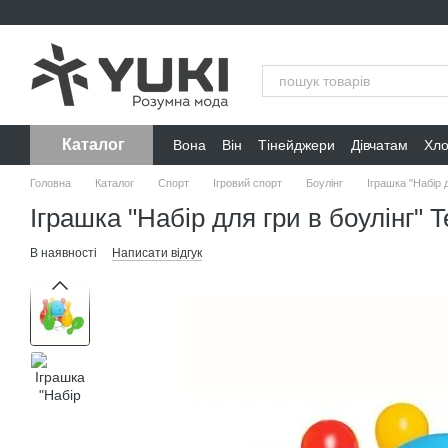
Перейти до основного контенту
Каталог
Вона
Він
Тінейджери
Дівчатам
Хл
Головна
Каталог
Спорт
Ігровий спорт
Боулiнг
Іграшка "Набір 
Іграшка "Набір для гри в боулінг" 
В наявності
Написати відгук