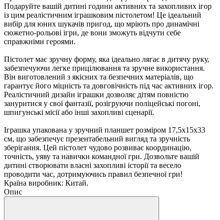
Подаруйте вашій дитині години активних та захопливих ігор
із цим реалістичним іграшковим пістолетом! Це ідеальний
вибір для юних шукачів пригод, що мріють про динамічні
сюжетно-рольові ігри, де вони зможуть відчути себе
справжніми героями.
Пістолет має зручну форму, яка ідеально лягає в дитячу руку,
забезпечуючи легке прицілювання та зручне використання.
Він виготовлений з якісних та безпечних матеріалів, що
гарантує його міцність та довговічність під час активних ігор.
Реалістичний дизайн іграшки дозволяє дітям повністю
зануритися у свої фантазії, розігруючи поліцейські погоні,
шпигунські місії або інші захопливі сценарії.
Іграшка упакована у зручний планшет розміром 17,5х15х33
см, що забезпечує презентабельний вигляд та зручність
зберігання. Цей пістолет чудово розвиває координацію,
точність, уяву та навички командної гри. Дозвольте вашій
дитині створювати власні захопливі історії та весело
проводити час, дотримуючись правил безпечної гри!
Країна виробник: Китай.
Опис