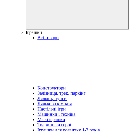
Іграшки
Всі товари
Конструктори
Залізниця, трек, паркінг
Ляльки, пупси
Лялькова кімната
Настільні ігри
Машинки і техніка
М'які іграшки
Тварини та герої
Іграшки для розвитку 1-3 років