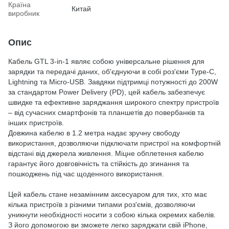
Країна
Китай
виробник
Опис
Кабель GTL 3-in-1 являє собою універсальне рішення для
зарядки та передачі даних, об'єднуючи в собі роз'єми Type-C,
Lightning та Micro-USB. Завдяки підтримці потужності до 200W
за стандартом Power Delivery (PD), цей кабель забезпечує
швидке та ефективне заряджання широкого спектру пристроїв
– від сучасних смартфонів та планшетів до повербанків та
інших пристроїв.
Довжина кабелю в 1.2 метра надає зручну свободу
використання, дозволяючи підключати пристрої на комфортній
відстані від джерела живлення. Міцне обплетення кабелю
гарантує його довговічність та стійкість до згинання та
пошкоджень під час щоденного використання.
Цей кабель стане незамінним аксесуаром для тих, хто має
кілька пристроїв з різними типами роз'ємів, дозволяючи
уникнути необхідності носити з собою кілька окремих кабелів.
З його допомогою ви зможете легко заряджати свій iPhone,