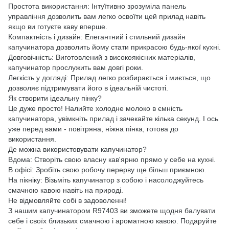
Простота використання: Інтуїтивно зрозуміла панель
управління дозволить вам легко освоїти цей прилад навіть
якщо ви готуєте каву вперше.
Компактність і дизайн: Елегантний і стильний дизайн
капучинатора дозволить йому стати прикрасою будь-якої кухні.
Довговічність: Виготовлений з високоякісних матеріалів,
капучинатор прослужить вам довгі роки.
Легкість у догляді: Прилад легко розбирається і миється, що
дозволяє підтримувати його в ідеальній чистоті.
Як створити ідеальну пінку?
Це дуже просто! Налийте холодне молоко в ємність
капучинатора, увімкніть прилад і зачекайте кілька секунд. І ось
уже перед вами - повітряна, ніжна пінка, готова до
використання.
Де можна використовувати капучинатор?
Вдома: Створіть свою власну кав'ярню прямо у себе на кухні.
В офісі: Зробіть свою робочу перерву ще більш приємною.
На пікніку: Візьміть капучинатор з собою і насолоджуйтесь
смачною кавою навіть на природі.
Не відмовляйте собі в задоволенні!
З нашим капучинатором R97403 ви зможете щодня балувати
себе і своїх близьких смачною і ароматною кавою. Подаруйте