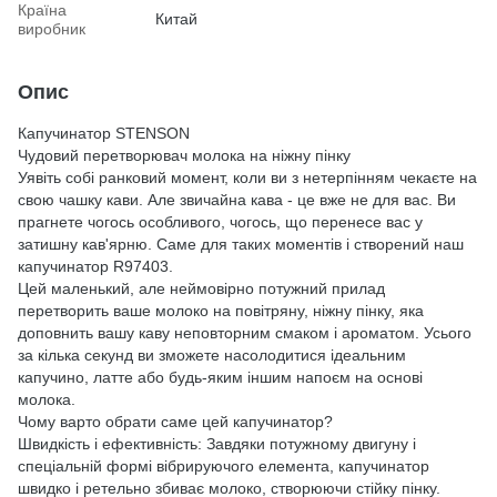
Країна
Китай
виробник
Опис
Капучинатор STENSON
Чудовий перетворювач молока на ніжну пінку
Уявіть собі ранковий момент, коли ви з нетерпінням чекаєте на
свою чашку кави. Але звичайна кава - це вже не для вас. Ви
прагнете чогось особливого, чогось, що перенесе вас у
затишну кав'ярню. Саме для таких моментів і створений наш
капучинатор R97403.
Цей маленький, але неймовірно потужний прилад
перетворить ваше молоко на повітряну, ніжну пінку, яка
доповнить вашу каву неповторним смаком і ароматом. Усього
за кілька секунд ви зможете насолодитися ідеальним
капучино, латте або будь-яким іншим напоєм на основі
молока.
Чому варто обрати саме цей капучинатор?
Швидкість і ефективність: Завдяки потужному двигуну і
спеціальній формі вібрируючого елемента, капучинатор
швидко і ретельно збиває молоко, створюючи стійку пінку.