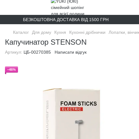
БЕЗКОШТОВНА ДОСТАВКА ВІД 1500 ГРН
Каталог
Для дому
Кухня
Кухонні дрібнички
Лопатки, вінчи
Капучинатор STENSON
Артикул:
ЦБ-00270385
Написати відгук
−46%