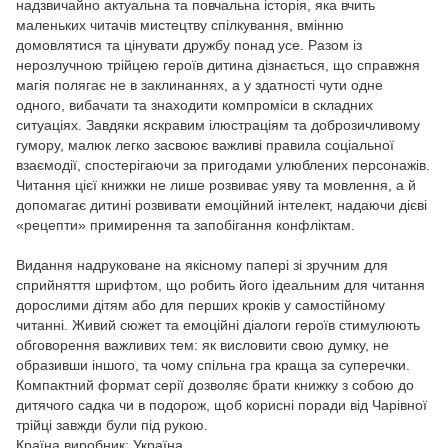
надзвичайно актуальна та повчальна історія, яка вчить
маленьких читачів мистецтву спілкування, вмінню
домовлятися та цінувати дружбу понад усе. Разом із
нерозлучною трійцею героїв дитина дізнається, що справжня
магія полягає не в заклинаннях, а у здатності чути одне
одного, вибачати та знаходити компроміси в складних
ситуаціях. Завдяки яскравим ілюстраціям та доброзичливому
гумору, малюк легко засвоює важливі правила соціальної
взаємодії, спостерігаючи за пригодами улюблених персонажів.
Читання цієї книжки не лише розвиває уяву та мовлення, а й
допомагає дитині розвивати емоційний інтелект, надаючи дієві
«рецепти» примирення та запобігання конфліктам.
Видання надруковане на якісному папері зі зручним для
сприйняття шрифтом, що робить його ідеальним для читання
дорослими дітям або для перших кроків у самостійному
читанні. Живий сюжет та емоційні діалоги героїв стимулюють
обговорення важливих тем: як висловити свою думку, не
образивши іншого, та чому спільна гра краща за суперечки.
Компактний формат серії дозволяє брати книжку з собою до
дитячого садка чи в подорож, щоб корисні поради від Чарівної
трійці завжди були під рукою.
Країна виробник: Україна.