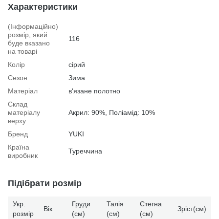
Характеристики
(Інформаційно)
розмір, який
116
буде вказано
на товарі
Колір
сірий
Сезон
Зима
Матеріал
в'язане полотно
Склад
матеріалу
Акрил: 90%, Поліамід: 10%
верху
Бренд
YUKI
Країна
Туреччина
виробник
Підібрати розмір
Укр.
Груди
Талія
Стегна
Вік
Зріст(см)
розмір
(см)
(см)
(см)