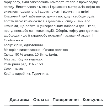
гардеробу, який забезпечить комфорт і тепло в прохолодну
погоду. Виготовлена з м'яких і дихаючих матеріалів кофта не
викликає подразнень і дарує приємні відчуття на шкірі.
Класичний крій забезпечує зручну посадку і свободу рухів.
Кофта легко комбінується з джинсами, спідницями або
штанами, що робить її універсальним вибором для школи,
прогулянок або святкових подій. Оберіть кофту для дівчинки,
щоб додати до її гардеробу яскравий і затишний акцент!
Особливості:
Колір: сірий, однотонний.
Матеріал виготовлення: в'язане полотно.
Склад: 90 % акрил, 10 % поліамід.
Має застібку на гудзиках.
Розмірний ряд: 116 - 158.
Сезон: зима.
Країна виробник: Туреччина.
Доставка
Оплата
Повернення
Консультац