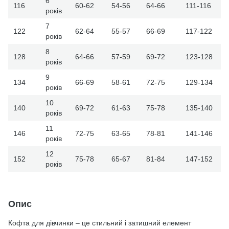
6
116
60-62
54-56
64-66
111-116
років
7
122
62-64
55-57
66-69
117-122
років
8
128
64-66
57-59
69-72
123-128
років
9
134
66-69
58-61
72-75
129-134
років
10
140
69-72
61-63
75-78
135-140
років
11
146
72-75
63-65
78-81
141-146
років
12
152
75-78
65-67
81-84
147-152
років
Опис
Кофта для дівчинки – це стильний і затишний елемент