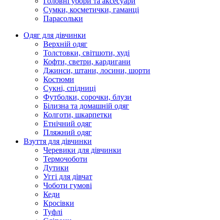
Головні убори та аксесуари
Сумки, косметички, гаманці
Парасольки
Одяг для дівчинки
Верхній одяг
Толстовки, світшоти, худі
Кофти, светри, кардигани
Джинси, штани, лосини, шорти
Костюми
Сукні, спідниці
Футболки, сорочки, блузи
Білизна та домашній одяг
Колготи, шкарпетки
Етнічний одяг
Пляжний одяг
Взуття для дівчинки
Черевики для дівчинки
Термочоботи
Дутики
Уггі для дівчат
Чоботи гумові
Кеди
Кросівки
Туфлі