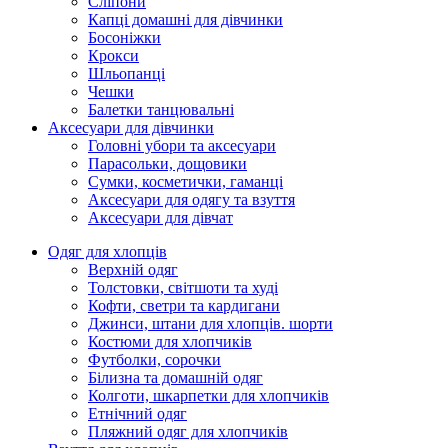
Сліпони
Капці домашні для дівчинки
Босоніжки
Крокси
Шльопанці
Чешки
Балетки танцювальні
Аксесуари для дівчинки
Головні убори та аксесуари
Парасольки, дощовики
Сумки, косметички, гаманці
Аксесуари для одягу та взуття
Аксесуари для дівчат
Одяг для хлопців
Верхній одяг
Толстовки, світшоти та худі
Кофти, светри та кардигани
Джинси, штани для хлопців. шорти
Костюми для хлопчиків
Футболки, сорочки
Білизна та домашній одяг
Колготи, шкарпетки для хлопчиків
Етнічний одяг
Пляжний одяг для хлопчиків