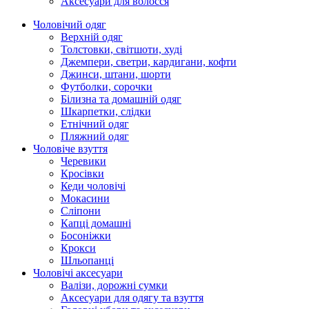
Аксесуари для волосся
Чоловічий одяг
Верхній одяг
Толстовки, світшоти, худі
Джемпери, светри, кардигани, кофти
Джинси, штани, шорти
Футболки, сорочки
Білизна та домашній одяг
Шкарпетки, слідки
Етнічний одяг
Пляжний одяг
Чоловіче взуття
Черевики
Кросівки
Кеди чоловічі
Мокасини
Сліпони
Капці домашні
Босоніжки
Крокси
Шльопанці
Чоловічі аксесуари
Валізи, дорожні сумки
Аксесуари для одягу та взуття