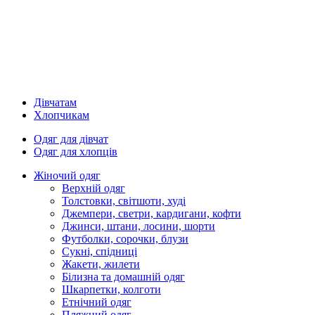
Дівчатам
Хлопчикам
Одяг для дівчат
Одяг для хлопців
Жіночий одяг
Верхній одяг
Толстовки, світшоти, худі
Джемпери, светри, кардигани, кофти
Джинси, штани, лосини, шорти
Футболки, сорочки, блузи
Сукні, спідниці
Жакети, жилети
Білизна та домашній одяг
Шкарпетки, колготи
Етнічний одяг
Пляжний одяг