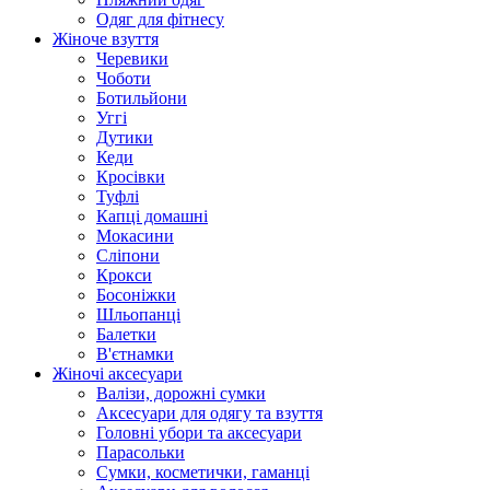
Одяг для фітнесу
Жіноче взуття
Черевики
Чоботи
Ботильйони
Уггі
Дутики
Кеди
Кросівки
Туфлі
Капці домашні
Мокасини
Сліпони
Крокси
Босоніжки
Шльопанці
Балетки
В'єтнамки
Жіночі аксесуари
Валізи, дорожні сумки
Аксесуари для одягу та взуття
Головні убори та аксесуари
Парасольки
Сумки, косметички, гаманці