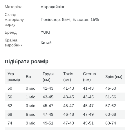
Матеріал
мікродайвінг
Склад
матеріалу
Поліестер: 85%, Еластан: 15%
верху
Бренд
YUKI
Країна
Китай
виробник
Підібрати розмір
Укр.
Груди
Талія
Стегна
Вік
Зріст(см)
розмір
(см)
(см)
(см)
50
0 міс
41-43
41-43
41-43
46-50
56
1 міс
43-45
43-45
43-45
51-56
62
3 міс
45-47
45-47
45-47
57-62
68
6 міс
47-49
46-48
47-49
63-68
74
9 міс
49-51
47-49
49-51
69-74