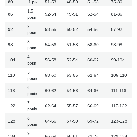
80
1 рік
51-53
48-50
51-53
75-80
1,5
86
52-54
49-51
52-54
81-86
роки
2
92
53-55
50-52
54-56
87-92
роки
3
98
54-56
51-53
58-60
93-98
роки
4
104
56-58
52-54
60-62
99-104
роки
5
110
58-60
53-55
62-64
105-110
років
6
116
60-62
54-56
64-66
111-116
років
7
122
62-64
55-57
66-69
117-122
років
8
128
64-66
57-59
69-72
123-128
років
9
134
66-69
58-61
72-75
129-134