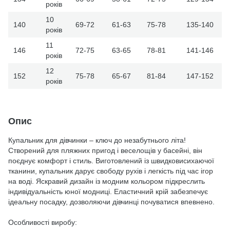
років
10
140
69-72
61-63
75-78
135-140
років
11
146
72-75
63-65
78-81
141-146
років
12
152
75-78
65-67
81-84
147-152
років
Опис
Купальник для дівчинки – ключ до незабутнього літа!
Створений для пляжних пригод і веселощів у басейні, він
поєднує комфорт і стиль. Виготовлений із швидковисихаючої
тканини, купальник дарує свободу рухів і легкість під час ігор
на воді. Яскравий дизайн із модним кольором підкреслить
індивідуальність юної модниці. Еластичний крій забезпечує
ідеальну посадку, дозволяючи дівчинці почуватися впевнено.
Особливості виробу: