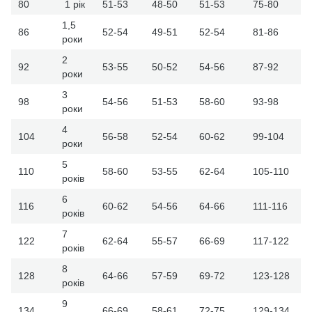
80
1 рік
51-53
48-50
51-53
75-80
1,5
86
52-54
49-51
52-54
81-86
роки
2
92
53-55
50-52
54-56
87-92
роки
3
98
54-56
51-53
58-60
93-98
роки
4
104
56-58
52-54
60-62
99-104
роки
5
110
58-60
53-55
62-64
105-110
років
6
116
60-62
54-56
64-66
111-116
років
7
122
62-64
55-57
66-69
117-122
років
8
128
64-66
57-59
69-72
123-128
років
9
134
66-69
58-61
72-75
129-134