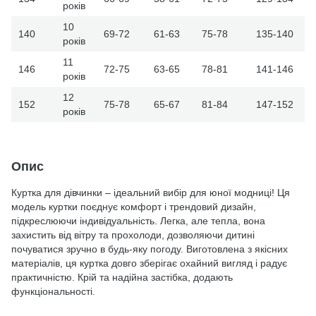
років
10
140
69-72
61-63
75-78
135-140
років
11
146
72-75
63-65
78-81
141-146
років
12
152
75-78
65-67
81-84
147-152
років
Опис
Куртка для дівчинки – ідеальний вибір для юної модниці! Ця
модель куртки поєднує комфорт і трендовий дизайн,
підкреслюючи індивідуальність. Легка, але тепла, вона
захистить від вітру та прохолоди, дозволяючи дитині
почуватися зручно в будь-яку погоду. Виготовлена з якісних
матеріалів, ця куртка довго зберігає охайний вигляд і радує
практичністю. Крій та надійна застібка, додають
функціональності.