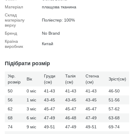
Матеріал
плащова тканина
Склад
матеріалу
Поліестер: 100%
верху
Бренд
No Brand
Країна
Китай
виробник
Підібрати розмір
Укр.
Груди
Талія
Стегна
Вік
Зріст(см)
розмір
(см)
(см)
(см)
50
0 міс
41-43
41-43
41-43
46-50
56
1 міс
43-45
43-45
43-45
51-56
62
3 міс
45-47
45-47
45-47
57-62
68
6 міс
47-49
46-48
47-49
63-68
74
9 міс
49-51
47-49
49-51
69-74