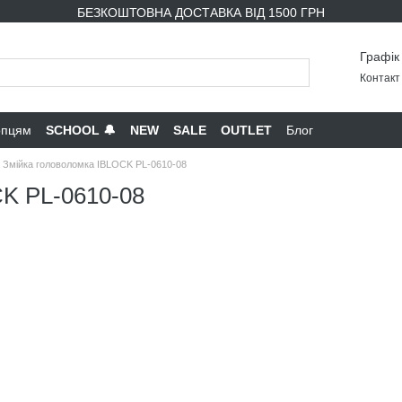
БЕЗКОШТОВНА ДОСТАВКА ВІД 1500 ГРН
Графік
Контакт 
опцям
SCHOOL 🔔
NEW
SALE
OUTLET
Блог
а Змійка головоломка IBLOCK PL-0610-08
CK PL-0610-08