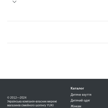
Каталог
Дитяче взуття
© 2012—2024
Дитячий одяг
Українська компанія-власник мережі
магазинів сімейного шопінгу YUKI
Жінкам