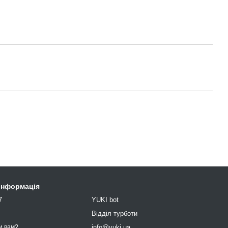
 інформація
7
YUKI bot
9
Відділ турботи
info@yuki.ua
и вам?