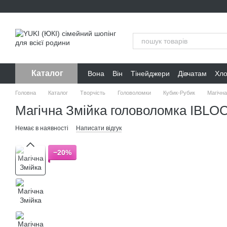
Перейти до основного контенту
Каталог
Вона
Він
Тінейджери
Дівчатам
Хл
Головна
Каталог
Творчість
Головоломки
Кубик-Рубик
Магічн
Магічна Змійка головоломка IBLO
Немає в наявності
Написати відгук
−20%