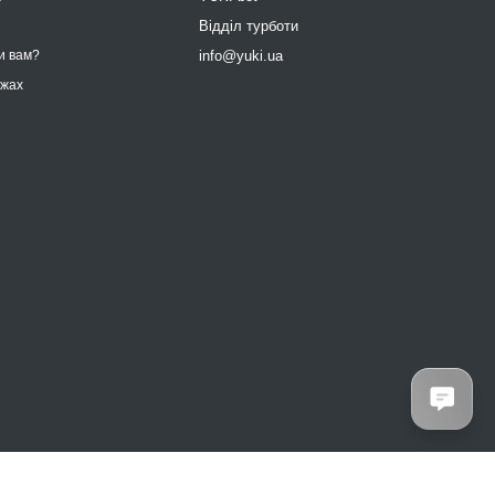
9
Відділ турботи
info@yuki.ua
и вам?
ежах