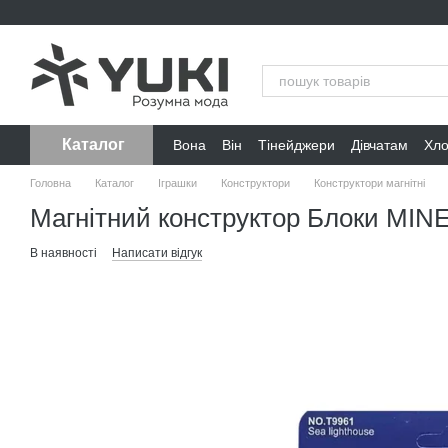
Перейти до основного контенту
Каталог
Вона
Він
Тінейджери
Дівчатам
Хл
Головна
Каталог
Іграшки
Конструктори
Конструктори магнітні
Магнітний конструктор Блоки MI
В наявності
Написати відгук